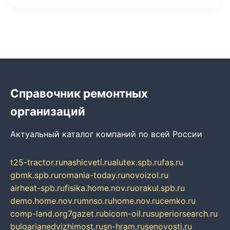
Справочник ремонтных
организаций
Актуальный каталог компаний по всей России
t25-tractor.ru
nashicveti.ru
alutex.spb.ru
fas.ru
gbmk.spb.ru
romania-today.ru
novoizol.ru
airheat-spb.ru
fisika.home.nov.ru
orakul.spb.ru
demo.home.nov.ru
mnso.ru
home.nov.ru
cemko.ru
comp-land.org
7gazet.ru
bicom-oil.ru
superiorsearch.ru
bulgarianedvizhimost.ru
sn-hram.ru
senovosti.ru