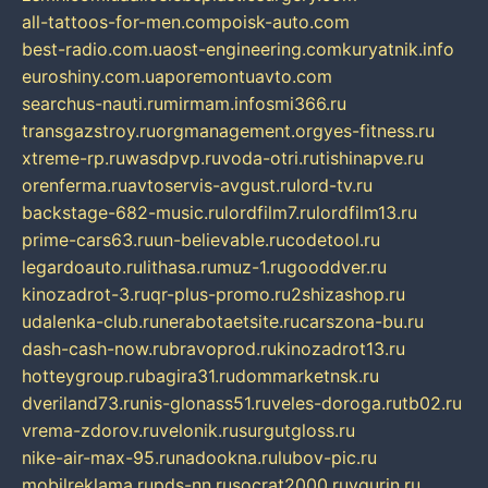
all-tattoos-for-men.com
poisk-auto.com
best-radio.com.ua
ost-engineering.com
kuryatnik.info
euroshiny.com.ua
poremontuavto.com
searchus-nauti.ru
mirmam.info
smi366.ru
transgazstroy.ru
orgmanagement.org
yes-fitness.ru
xtreme-rp.ru
wasdpvp.ru
voda-otri.ru
tishinapve.ru
orenferma.ru
avtoservis-avgust.ru
lord-tv.ru
backstage-682-music.ru
lordfilm7.ru
lordfilm13.ru
prime-cars63.ru
un-believable.ru
codetool.ru
legardoauto.ru
lithasa.ru
muz-1.ru
gooddver.ru
kinozadrot-3.ru
qr-plus-promo.ru
2shizashop.ru
udalenka-club.ru
nerabotaetsite.ru
carszona-bu.ru
dash-cash-now.ru
bravoprod.ru
kinozadrot13.ru
hotteygroup.ru
bagira31.ru
dommarketnsk.ru
dveriland73.ru
nis-glonass51.ru
veles-doroga.ru
tb02.ru
vrema-zdorov.ru
velonik.ru
surgutgloss.ru
nike-air-max-95.ru
nadookna.ru
lubov-pic.ru
mobilreklama.ru
pds-nn.ru
socrat2000.ru
vgurin.ru