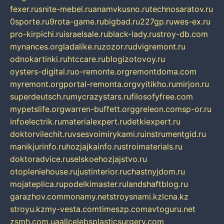
fexer.ru
snite-mebel.ru
anamvkusno.ru
technosaratov.ru
0sporte.ru
9rota-game.ru
bigbad.ru
227gp.ru
wes-ex.ru
pro-kirpichi.ru
israelsale.ru
black-lady.ru
stroy-db.com
mynances.org
ladalike.ru
zozor.ru
dvigremont.ru
odnokartinki.ru
htccare.ru
blogizotovoy.ru
oysters-digital.ru
o-remonte.org
remontdoma.com
myremont.org
portal-remonta.org
vyitikho.ru
mirjon.ru
superdeutsch.ru
mycrazystars.ru
filosofyfree.com
mypetslife.org
warren-buffett.org
greleon.com
sp-or.ru
infoelectrik.ru
materialexpert.ru
detkiexpert.ru
doktorvilechit.ru
vsesvoimirykami.ru
instrumentgid.ru
manikjurinfo.ru
hozjajkainfo.ru
stroimaterials.ru
doktoradvice.ru
selskoehozjajstvo.ru
otopleniehouse.ru
justinterior.ru
chastnyjdom.ru
mojateplica.ru
podelkimaster.ru
landshaftblog.ru
garazhov.com
monamy.net
stroysnami.kz
lcna.kz
stroyu.kz
my-vesta.com
timeszp.com
avtoguru.net
zsmh.com.ua
allcelebsplasticsurgery.com