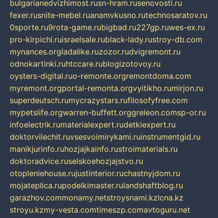
bulgarianedvizhimost.ru
sn-hram.ru
senovosti.ru
fexer.ru
snite-mebel.ru
anamvkusno.ru
technosaratov.ru
0sporte.ru
9rota-game.ru
bigbad.ru
227gp.ru
wes-ex.ru
pro-kirpichi.ru
israelsale.ru
black-lady.ru
stroy-db.com
mynances.org
ladalike.ru
zozor.ru
dvigremont.ru
odnokartinki.ru
htccare.ru
blogizotovoy.ru
oysters-digital.ru
o-remonte.org
remontdoma.com
myremont.org
portal-remonta.org
vyitikho.ru
mirjon.ru
superdeutsch.ru
mycrazystars.ru
filosofyfree.com
mypetslife.org
warren-buffett.org
greleon.com
sp-or.ru
infoelectrik.ru
materialexpert.ru
detkiexpert.ru
doktorvilechit.ru
vsesvoimirykami.ru
instrumentgid.ru
manikjurinfo.ru
hozjajkainfo.ru
stroimaterials.ru
doktoradvice.ru
selskoehozjajstvo.ru
otopleniehouse.ru
justinterior.ru
chastnyjdom.ru
mojateplica.ru
podelkimaster.ru
landshaftblog.ru
garazhov.com
monamy.net
stroysnami.kz
lcna.kz
stroyu.kz
my-vesta.com
timeszp.com
avtoguru.net