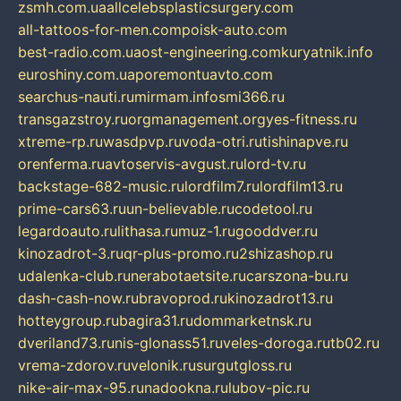
zsmh.com.ua
allcelebsplasticsurgery.com
all-tattoos-for-men.com
poisk-auto.com
best-radio.com.ua
ost-engineering.com
kuryatnik.info
euroshiny.com.ua
poremontuavto.com
searchus-nauti.ru
mirmam.info
smi366.ru
transgazstroy.ru
orgmanagement.org
yes-fitness.ru
xtreme-rp.ru
wasdpvp.ru
voda-otri.ru
tishinapve.ru
orenferma.ru
avtoservis-avgust.ru
lord-tv.ru
backstage-682-music.ru
lordfilm7.ru
lordfilm13.ru
prime-cars63.ru
un-believable.ru
codetool.ru
legardoauto.ru
lithasa.ru
muz-1.ru
gooddver.ru
kinozadrot-3.ru
qr-plus-promo.ru
2shizashop.ru
udalenka-club.ru
nerabotaetsite.ru
carszona-bu.ru
dash-cash-now.ru
bravoprod.ru
kinozadrot13.ru
hotteygroup.ru
bagira31.ru
dommarketnsk.ru
dveriland73.ru
nis-glonass51.ru
veles-doroga.ru
tb02.ru
vrema-zdorov.ru
velonik.ru
surgutgloss.ru
nike-air-max-95.ru
nadookna.ru
lubov-pic.ru