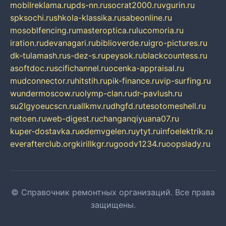
mobilreklama.ru
pds-nn.ru
socrat2000.ru
vgurin.ru
spksochi.ru
shkola-klassika.ru
sabeonline.ru
mosoblfencing.ru
masteroptica.ru
lucomoria.ru
iration.ru
devanagari.ru
biblioverde.ru
igro-pictures.ru
dk-tulamash.ru
s-dez-s.ru
peysok.ru
blackcountess.ru
asoftdoc.ru
scifichannel.ru
ocenka-appraisal.ru
mudconnector.ru
hitstih.ru
pik-finance.ru
vip-surfing.ru
wundermoscow.ru
olymp-clan.ru
dr-pavlush.ru
su2lgyoeucscn.ru
allkmv.ru
dhgfd.ru
tesotomeshell.ru
netoen.ru
web-digest.ru
changanqiyuana07.ru
kuper-dostavka.ru
edemvgelen.ru
ytyt.ru
infoelektrik.ru
everafterclub.org
kirillkgr.ru
goodv1234.ru
oopslady.ru
© Справочник ремонтных организаций. Все права
защищены.