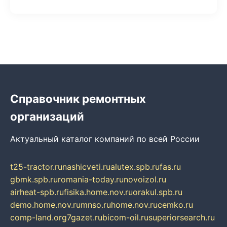
Справочник ремонтных
организаций
Актуальный каталог компаний по всей России
t25-tractor.ru
nashicveti.ru
alutex.spb.ru
fas.ru
gbmk.spb.ru
romania-today.ru
novoizol.ru
airheat-spb.ru
fisika.home.nov.ru
orakul.spb.ru
demo.home.nov.ru
mnso.ru
home.nov.ru
cemko.ru
comp-land.org
7gazet.ru
bicom-oil.ru
superiorsearch.ru