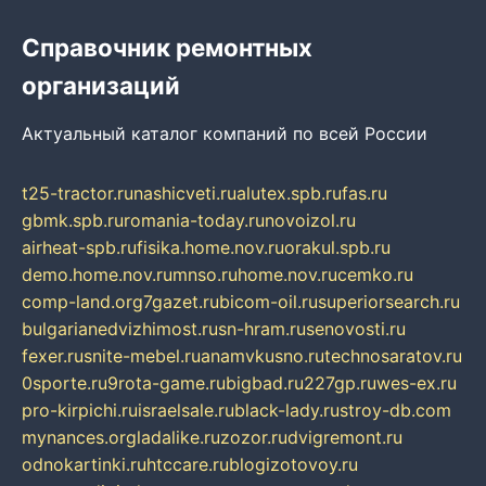
Справочник ремонтных
организаций
Актуальный каталог компаний по всей России
t25-tractor.ru
nashicveti.ru
alutex.spb.ru
fas.ru
gbmk.spb.ru
romania-today.ru
novoizol.ru
airheat-spb.ru
fisika.home.nov.ru
orakul.spb.ru
demo.home.nov.ru
mnso.ru
home.nov.ru
cemko.ru
comp-land.org
7gazet.ru
bicom-oil.ru
superiorsearch.ru
bulgarianedvizhimost.ru
sn-hram.ru
senovosti.ru
fexer.ru
snite-mebel.ru
anamvkusno.ru
technosaratov.ru
0sporte.ru
9rota-game.ru
bigbad.ru
227gp.ru
wes-ex.ru
pro-kirpichi.ru
israelsale.ru
black-lady.ru
stroy-db.com
mynances.org
ladalike.ru
zozor.ru
dvigremont.ru
odnokartinki.ru
htccare.ru
blogizotovoy.ru