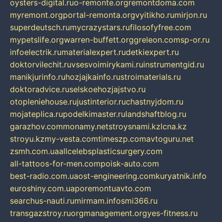
oysters-digital.ru
o-remonte.org
remontdoma.com
myremont.org
portal-remonta.org
vyitikho.ru
mirjon.ru
superdeutsch.ru
mycrazystars.ru
filosofyfree.com
mypetslife.org
warren-buffett.org
greleon.com
sp-or.ru
infoelectrik.ru
materialexpert.ru
detkiexpert.ru
doktorvilechit.ru
vsesvoimirykami.ru
instrumentgid.ru
manikjurinfo.ru
hozjajkainfo.ru
stroimaterials.ru
doktoradvice.ru
selskoehozjajstvo.ru
otopleniehouse.ru
justinterior.ru
chastnyjdom.ru
mojateplica.ru
podelkimaster.ru
landshaftblog.ru
garazhov.com
monamy.net
stroysnami.kz
lcna.kz
stroyu.kz
my-vesta.com
timeszp.com
avtoguru.net
zsmh.com.ua
allcelebsplasticsurgery.com
all-tattoos-for-men.com
poisk-auto.com
best-radio.com.ua
ost-engineering.com
kuryatnik.info
euroshiny.com.ua
poremontuavto.com
searchus-nauti.ru
mirmam.info
smi366.ru
transgazstroy.ru
orgmanagement.org
yes-fitness.ru