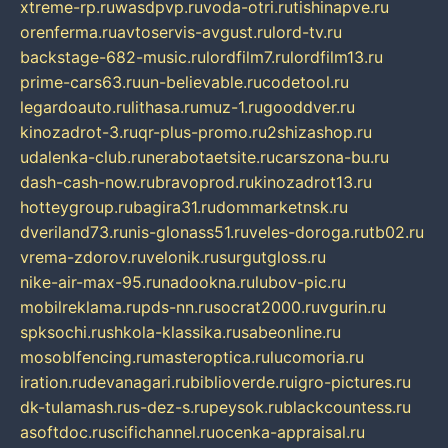
xtreme-rp.ru
wasdpvp.ru
voda-otri.ru
tishinapve.ru
orenferma.ru
avtoservis-avgust.ru
lord-tv.ru
backstage-682-music.ru
lordfilm7.ru
lordfilm13.ru
prime-cars63.ru
un-believable.ru
codetool.ru
legardoauto.ru
lithasa.ru
muz-1.ru
gooddver.ru
kinozadrot-3.ru
qr-plus-promo.ru
2shizashop.ru
udalenka-club.ru
nerabotaetsite.ru
carszona-bu.ru
dash-cash-now.ru
bravoprod.ru
kinozadrot13.ru
hotteygroup.ru
bagira31.ru
dommarketnsk.ru
dveriland73.ru
nis-glonass51.ru
veles-doroga.ru
tb02.ru
vrema-zdorov.ru
velonik.ru
surgutgloss.ru
nike-air-max-95.ru
nadookna.ru
lubov-pic.ru
mobilreklama.ru
pds-nn.ru
socrat2000.ru
vgurin.ru
spksochi.ru
shkola-klassika.ru
sabeonline.ru
mosoblfencing.ru
masteroptica.ru
lucomoria.ru
iration.ru
devanagari.ru
biblioverde.ru
igro-pictures.ru
dk-tulamash.ru
s-dez-s.ru
peysok.ru
blackcountess.ru
asoftdoc.ru
scifichannel.ru
ocenka-appraisal.ru