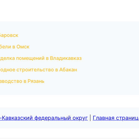
баровск
бели в Омск
делка помещений в Владикавказ
одное строительство в Абакан
зводство в Рязань
-Кавказский федеральный округ
|
Главная страниц