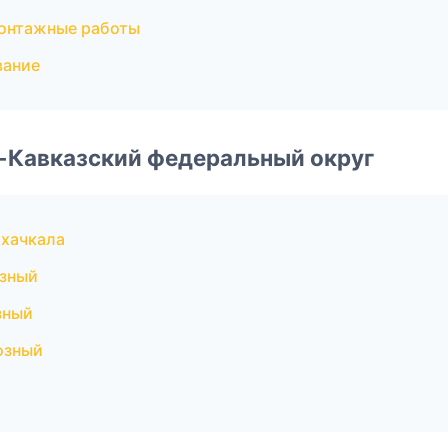
онтажные работы
вание
о-Кавказский федеральный округ
хачкала
озный
зный
озный