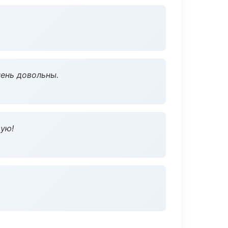
чень довольны.
дую!