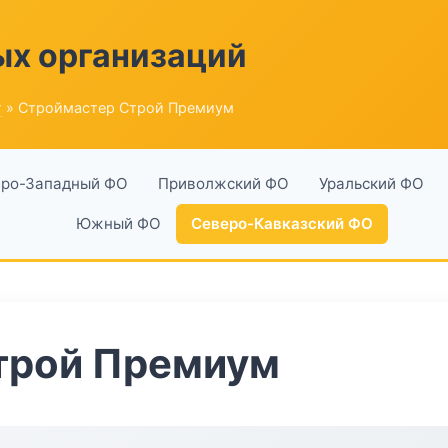
ых организаций
г
» Строймастер Строй Премиум
ро-Западный ФО
Приволжский ФО
Уральский ФО
Южный ФО
Северо-Кавказский ФО
трой Премиум