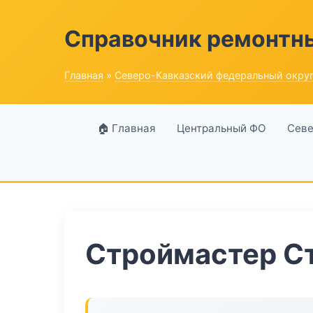
Справочник ремонтн
Главная
»
Северо-Кавказский федеральный окру
🏠 Главная
Центральный ФО
Севе
Строймастер С