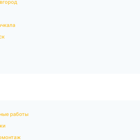
вгород
ачкала
ск
ные работы
ки
ромонтаж