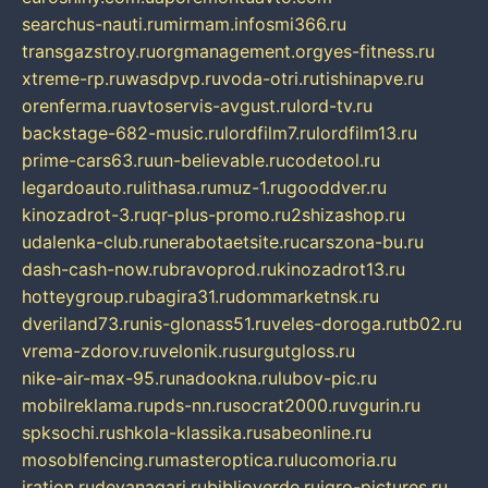
searchus-nauti.ru
mirmam.info
smi366.ru
transgazstroy.ru
orgmanagement.org
yes-fitness.ru
xtreme-rp.ru
wasdpvp.ru
voda-otri.ru
tishinapve.ru
orenferma.ru
avtoservis-avgust.ru
lord-tv.ru
backstage-682-music.ru
lordfilm7.ru
lordfilm13.ru
prime-cars63.ru
un-believable.ru
codetool.ru
legardoauto.ru
lithasa.ru
muz-1.ru
gooddver.ru
kinozadrot-3.ru
qr-plus-promo.ru
2shizashop.ru
udalenka-club.ru
nerabotaetsite.ru
carszona-bu.ru
dash-cash-now.ru
bravoprod.ru
kinozadrot13.ru
hotteygroup.ru
bagira31.ru
dommarketnsk.ru
dveriland73.ru
nis-glonass51.ru
veles-doroga.ru
tb02.ru
vrema-zdorov.ru
velonik.ru
surgutgloss.ru
nike-air-max-95.ru
nadookna.ru
lubov-pic.ru
mobilreklama.ru
pds-nn.ru
socrat2000.ru
vgurin.ru
spksochi.ru
shkola-klassika.ru
sabeonline.ru
mosoblfencing.ru
masteroptica.ru
lucomoria.ru
iration.ru
devanagari.ru
biblioverde.ru
igro-pictures.ru