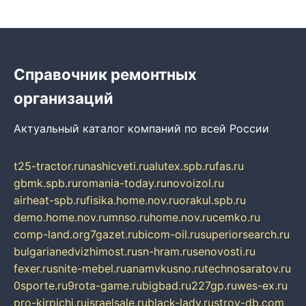
Справочник ремонтных
организаций
Актуальный каталог компаний по всей России
t25-tractor.ru
nashicveti.ru
alutex.spb.ru
fas.ru
gbmk.spb.ru
romania-today.ru
novoizol.ru
airheat-spb.ru
fisika.home.nov.ru
orakul.spb.ru
demo.home.nov.ru
mnso.ru
home.nov.ru
cemko.ru
comp-land.org
7gazet.ru
bicom-oil.ru
superiorsearch.ru
bulgarianedvizhimost.ru
sn-hram.ru
senovosti.ru
fexer.ru
snite-mebel.ru
anamvkusno.ru
technosaratov.ru
0sporte.ru
9rota-game.ru
bigbad.ru
227gp.ru
wes-ex.ru
pro-kirpichi.ru
israelsale.ru
black-lady.ru
stroy-db.com