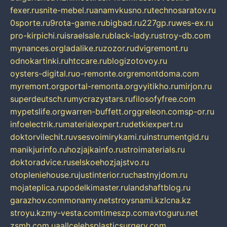
fexer.ru
snite-mebel.ru
anamvkusno.ru
technosaratov.ru
0sporte.ru
9rota-game.ru
bigbad.ru
227gp.ru
wes-ex.ru
pro-kirpichi.ru
israelsale.ru
black-lady.ru
stroy-db.com
mynances.org
ladalike.ru
zozor.ru
dvigremont.ru
odnokartinki.ru
htccare.ru
blogizotovoy.ru
oysters-digital.ru
o-remonte.org
remontdoma.com
myremont.org
portal-remonta.org
vyitikho.ru
mirjon.ru
superdeutsch.ru
mycrazystars.ru
filosofyfree.com
mypetslife.org
warren-buffett.org
greleon.com
sp-or.ru
infoelectrik.ru
materialexpert.ru
detkiexpert.ru
doktorvilechit.ru
vsesvoimirykami.ru
instrumentgid.ru
manikjurinfo.ru
hozjajkainfo.ru
stroimaterials.ru
doktoradvice.ru
selskoehozjajstvo.ru
otopleniehouse.ru
justinterior.ru
chastnyjdom.ru
mojateplica.ru
podelkimaster.ru
landshaftblog.ru
garazhov.com
monamy.net
stroysnami.kz
lcna.kz
stroyu.kz
my-vesta.com
timeszp.com
avtoguru.net
zsmh.com.ua
allcelebsplasticsurgery.com