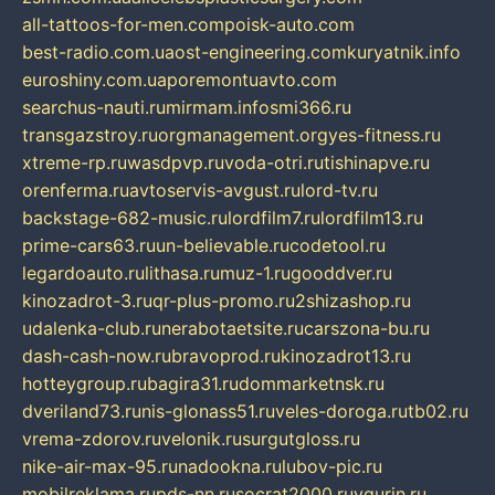
all-tattoos-for-men.com
poisk-auto.com
best-radio.com.ua
ost-engineering.com
kuryatnik.info
euroshiny.com.ua
poremontuavto.com
searchus-nauti.ru
mirmam.info
smi366.ru
transgazstroy.ru
orgmanagement.org
yes-fitness.ru
xtreme-rp.ru
wasdpvp.ru
voda-otri.ru
tishinapve.ru
orenferma.ru
avtoservis-avgust.ru
lord-tv.ru
backstage-682-music.ru
lordfilm7.ru
lordfilm13.ru
prime-cars63.ru
un-believable.ru
codetool.ru
legardoauto.ru
lithasa.ru
muz-1.ru
gooddver.ru
kinozadrot-3.ru
qr-plus-promo.ru
2shizashop.ru
udalenka-club.ru
nerabotaetsite.ru
carszona-bu.ru
dash-cash-now.ru
bravoprod.ru
kinozadrot13.ru
hotteygroup.ru
bagira31.ru
dommarketnsk.ru
dveriland73.ru
nis-glonass51.ru
veles-doroga.ru
tb02.ru
vrema-zdorov.ru
velonik.ru
surgutgloss.ru
nike-air-max-95.ru
nadookna.ru
lubov-pic.ru
mobilreklama.ru
pds-nn.ru
socrat2000.ru
vgurin.ru