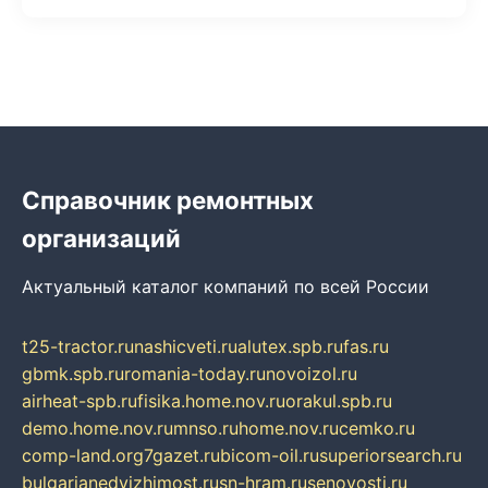
Справочник ремонтных
организаций
Актуальный каталог компаний по всей России
t25-tractor.ru
nashicveti.ru
alutex.spb.ru
fas.ru
gbmk.spb.ru
romania-today.ru
novoizol.ru
airheat-spb.ru
fisika.home.nov.ru
orakul.spb.ru
demo.home.nov.ru
mnso.ru
home.nov.ru
cemko.ru
comp-land.org
7gazet.ru
bicom-oil.ru
superiorsearch.ru
bulgarianedvizhimost.ru
sn-hram.ru
senovosti.ru