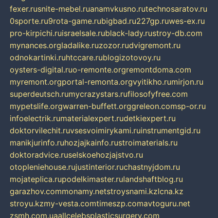
fexer.ru
snite-mebel.ru
anamvkusno.ru
technosaratov.ru
0sporte.ru
9rota-game.ru
bigbad.ru
227gp.ru
wes-ex.ru
pro-kirpichi.ru
israelsale.ru
black-lady.ru
stroy-db.com
mynances.org
ladalike.ru
zozor.ru
dvigremont.ru
odnokartinki.ru
htccare.ru
blogizotovoy.ru
oysters-digital.ru
o-remonte.org
remontdoma.com
myremont.org
portal-remonta.org
vyitikho.ru
mirjon.ru
superdeutsch.ru
mycrazystars.ru
filosofyfree.com
mypetslife.org
warren-buffett.org
greleon.com
sp-or.ru
infoelectrik.ru
materialexpert.ru
detkiexpert.ru
doktorvilechit.ru
vsesvoimirykami.ru
instrumentgid.ru
manikjurinfo.ru
hozjajkainfo.ru
stroimaterials.ru
doktoradvice.ru
selskoehozjajstvo.ru
otopleniehouse.ru
justinterior.ru
chastnyjdom.ru
mojateplica.ru
podelkimaster.ru
landshaftblog.ru
garazhov.com
monamy.net
stroysnami.kz
lcna.kz
stroyu.kz
my-vesta.com
timeszp.com
avtoguru.net
zsmh.com.ua
allcelebsplasticsurgery.com