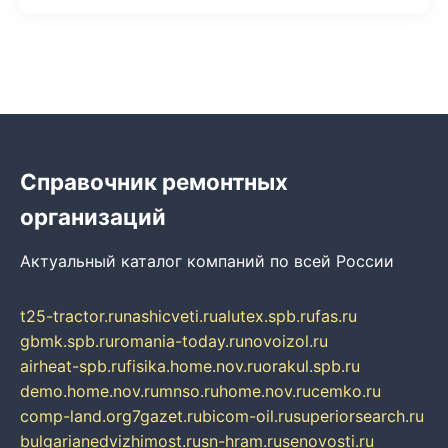
Справочник ремонтных
организаций
Актуальный каталог компаний по всей России
t25-tractor.ru
nashicveti.ru
alutex.spb.ru
fas.ru
gbmk.spb.ru
romania-today.ru
novoizol.ru
airheat-spb.ru
fisika.home.nov.ru
orakul.spb.ru
demo.home.nov.ru
mnso.ru
home.nov.ru
cemko.ru
comp-land.org
7gazet.ru
bicom-oil.ru
superiorsearch.ru
bulgarianedvizhimost.ru
sn-hram.ru
senovosti.ru