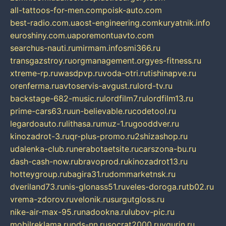
all-tattoos-for-men.com
poisk-auto.com
best-radio.com.ua
ost-engineering.com
kuryatnik.info
euroshiny.com.ua
poremontuavto.com
searchus-nauti.ru
mirmam.info
smi366.ru
transgazstroy.ru
orgmanagement.org
yes-fitness.ru
xtreme-rp.ru
wasdpvp.ru
voda-otri.ru
tishinapve.ru
orenferma.ru
avtoservis-avgust.ru
lord-tv.ru
backstage-682-music.ru
lordfilm7.ru
lordfilm13.ru
prime-cars63.ru
un-believable.ru
codetool.ru
legardoauto.ru
lithasa.ru
muz-1.ru
gooddver.ru
kinozadrot-3.ru
qr-plus-promo.ru
2shizashop.ru
udalenka-club.ru
nerabotaetsite.ru
carszona-bu.ru
dash-cash-now.ru
bravoprod.ru
kinozadrot13.ru
hotteygroup.ru
bagira31.ru
dommarketnsk.ru
dveriland73.ru
nis-glonass51.ru
veles-doroga.ru
tb02.ru
vrema-zdorov.ru
velonik.ru
surgutgloss.ru
nike-air-max-95.ru
nadookna.ru
lubov-pic.ru
mobilreklama.ru
pds-nn.ru
socrat2000.ru
vgurin.ru