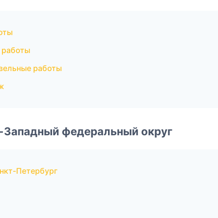
оты
 работы
вельные работы
ж
о-Западный федеральный округ
нкт-Петербург