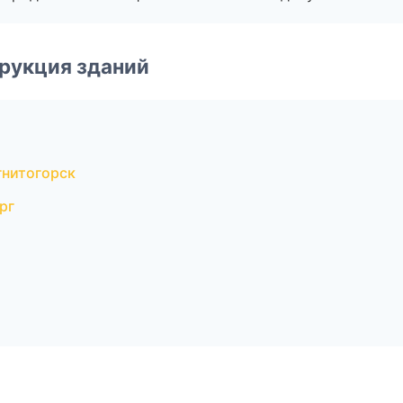
рукция зданий
гнитогорск
рг