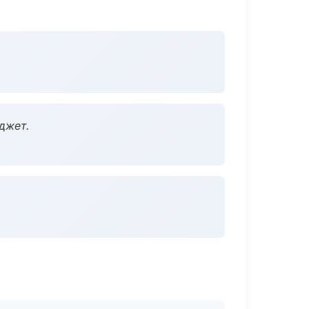
джет.