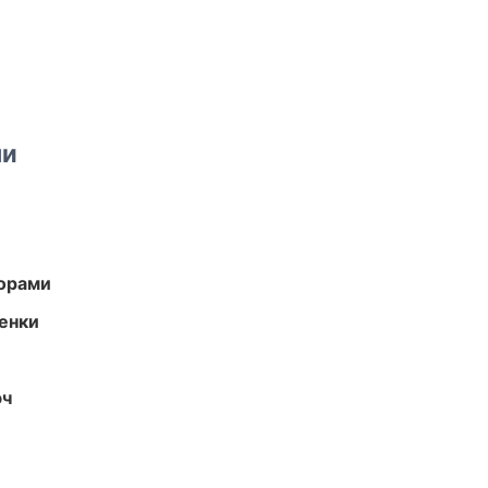
ми
торами
енки
юч