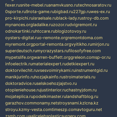
fexer.ru
snite-mebel.ru
anamvkusno.ru
technosaratov.ru
0sporte.ru
9rota-game.ru
bigbad.ru
227gp.ru
wes-ex.ru
pro-kirpichi.ru
israelsale.ru
black-lady.ru
stroy-db.com
mynances.org
ladalike.ru
zozor.ru
dvigremont.ru
odnokartinki.ru
htccare.ru
blogizotovoy.ru
oysters-digital.ru
o-remonte.org
remontdoma.com
myremont.org
portal-remonta.org
vyitikho.ru
mirjon.ru
superdeutsch.ru
mycrazystars.ru
filosofyfree.com
mypetslife.org
warren-buffett.org
greleon.com
sp-or.ru
infoelectrik.ru
materialexpert.ru
detkiexpert.ru
doktorvilechit.ru
vsesvoimirykami.ru
instrumentgid.ru
manikjurinfo.ru
hozjajkainfo.ru
stroimaterials.ru
doktoradvice.ru
selskoehozjajstvo.ru
otopleniehouse.ru
justinterior.ru
chastnyjdom.ru
mojateplica.ru
podelkimaster.ru
landshaftblog.ru
garazhov.com
monamy.net
stroysnami.kz
lcna.kz
stroyu.kz
my-vesta.com
timeszp.com
avtoguru.net
zsmh.com.ua
allcelebsplasticsurgery.com