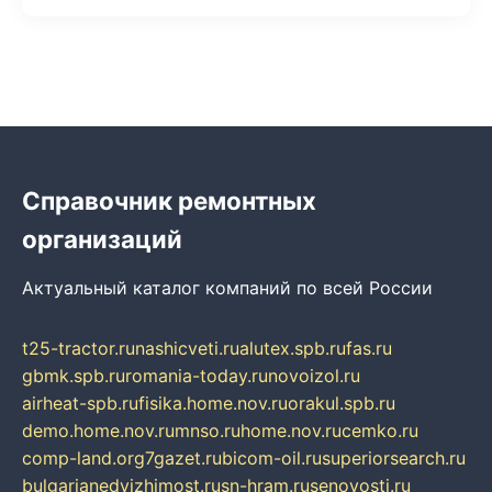
Справочник ремонтных
организаций
Актуальный каталог компаний по всей России
t25-tractor.ru
nashicveti.ru
alutex.spb.ru
fas.ru
gbmk.spb.ru
romania-today.ru
novoizol.ru
airheat-spb.ru
fisika.home.nov.ru
orakul.spb.ru
demo.home.nov.ru
mnso.ru
home.nov.ru
cemko.ru
comp-land.org
7gazet.ru
bicom-oil.ru
superiorsearch.ru
bulgarianedvizhimost.ru
sn-hram.ru
senovosti.ru