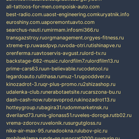
all-tattoos-for-men.com
poisk-auto.com
best-radio.com.ua
ost-engineering.com
kuryatnik.info
euroshiny.com.ua
poremontuavto.com
searchus-nauti.ru
mirmam.info
smi366.ru
transgazstroy.ru
orgmanagement.org
yes-fitness.ru
xtreme-rp.ru
wasdpvp.ru
voda-otri.ru
tishinapve.ru
orenferma.ru
avtoservis-avgust.ru
lord-tv.ru
backstage-682-music.ru
lordfilm7.ru
lordfilm13.ru
prime-cars63.ru
un-believable.ru
codetool.ru
legardoauto.ru
lithasa.ru
muz-1.ru
gooddver.ru
kinozadrot-3.ru
qr-plus-promo.ru
2shizashop.ru
udalenka-club.ru
nerabotaetsite.ru
carszona-bu.ru
dash-cash-now.ru
bravoprod.ru
kinozadrot13.ru
hotteygroup.ru
bagira31.ru
dommarketnsk.ru
dveriland73.ru
nis-glonass51.ru
veles-doroga.ru
tb02.ru
vrema-zdorov.ru
velonik.ru
surgutgloss.ru
nike-air-max-95.ru
nadookna.ru
lubov-pic.ru
mobilreklama.ru
pds-nn.ru
socrat2000.ru
vgurin.ru