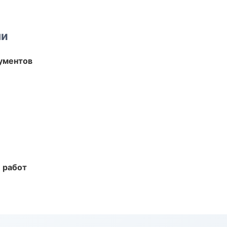
ми
ументов
 работ