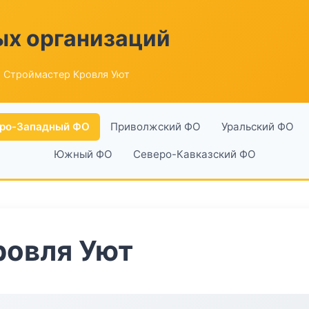
ых организаций
 Строймастер Кровля Уют
ро-Западный ФО
Приволжский ФО
Уральский ФО
Южный ФО
Северо-Кавказский ФО
ровля Уют