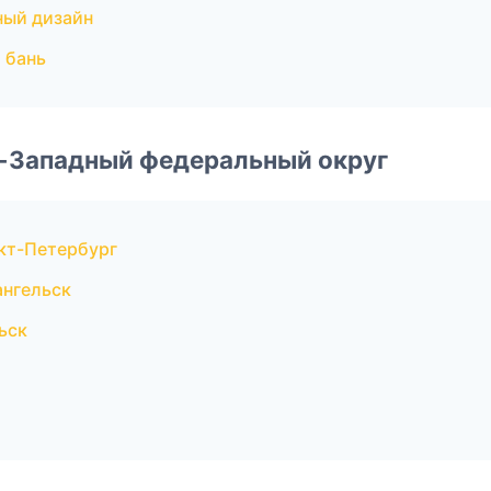
ный дизайн
 бань
о-Западный федеральный округ
кт-Петербург
ангельск
ьск