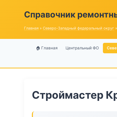
Справочник ремонтн
Главная
»
Северо-Западный федеральный округ
»
🏠 Главная
Центральный ФО
Севе
Строймастер К