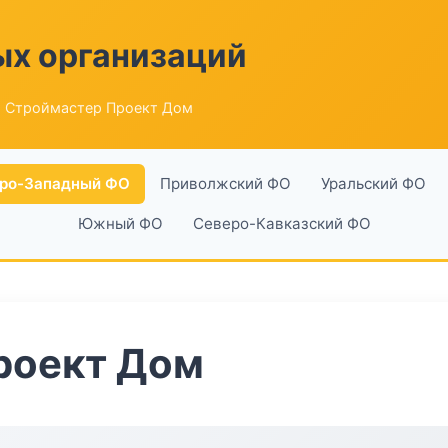
ых организаций
 Строймастер Проект Дом
ро-Западный ФО
Приволжский ФО
Уральский ФО
Южный ФО
Северо-Кавказский ФО
роект Дом