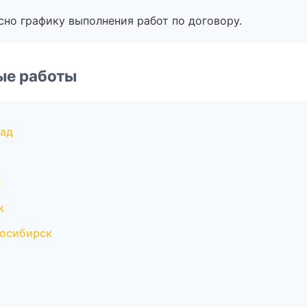
сно графику выполнения работ по договору.
ые работы
рад
н
к
восибирск