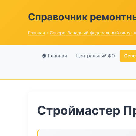
Справочник ремонтн
Главная
»
Северо-Западный федеральный округ
»
🏠 Главная
Центральный ФО
Севе
Строймастер П