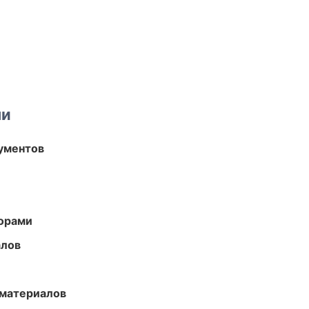
ми
ументов
торами
алов
 материалов