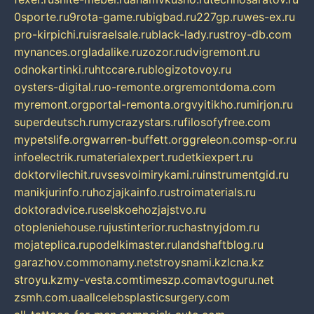
0sporte.ru
9rota-game.ru
bigbad.ru
227gp.ru
wes-ex.ru
pro-kirpichi.ru
israelsale.ru
black-lady.ru
stroy-db.com
mynances.org
ladalike.ru
zozor.ru
dvigremont.ru
odnokartinki.ru
htccare.ru
blogizotovoy.ru
oysters-digital.ru
o-remonte.org
remontdoma.com
myremont.org
portal-remonta.org
vyitikho.ru
mirjon.ru
superdeutsch.ru
mycrazystars.ru
filosofyfree.com
mypetslife.org
warren-buffett.org
greleon.com
sp-or.ru
infoelectrik.ru
materialexpert.ru
detkiexpert.ru
doktorvilechit.ru
vsesvoimirykami.ru
instrumentgid.ru
manikjurinfo.ru
hozjajkainfo.ru
stroimaterials.ru
doktoradvice.ru
selskoehozjajstvo.ru
otopleniehouse.ru
justinterior.ru
chastnyjdom.ru
mojateplica.ru
podelkimaster.ru
landshaftblog.ru
garazhov.com
monamy.net
stroysnami.kz
lcna.kz
stroyu.kz
my-vesta.com
timeszp.com
avtoguru.net
zsmh.com.ua
allcelebsplasticsurgery.com