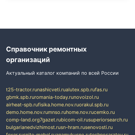
Справочник ремонтных
организаций
Актуальный каталог компаний по всей России
t25-tractor.ru
nashicveti.ru
alutex.spb.ru
fas.ru
gbmk.spb.ru
romania-today.ru
novoizol.ru
airheat-spb.ru
fisika.home.nov.ru
orakul.spb.ru
demo.home.nov.ru
mnso.ru
home.nov.ru
cemko.ru
comp-land.org
7gazet.ru
bicom-oil.ru
superiorsearch.ru
bulgarianedvizhimost.ru
sn-hram.ru
senovosti.ru
fexer.ru
snite-mebel.ru
anamvkusno.ru
technosaratov.ru