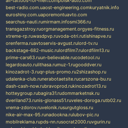
all-tattoos-for-men.com
poisk-auto.com
best-radio.com.ua
ost-engineering.com
kuryatnik.info
euroshiny.com.ua
poremontuavto.com
searchus-nauti.ru
mirmam.info
smi366.ru
transgazstroy.ru
orgmanagement.org
yes-fitness.ru
xtreme-rp.ru
wasdpvp.ru
voda-otri.ru
tishinapve.ru
orenferma.ru
avtoservis-avgust.ru
lord-tv.ru
backstage-682-music.ru
lordfilm7.ru
lordfilm13.ru
prime-cars63.ru
un-believable.ru
codetool.ru
legardoauto.ru
lithasa.ru
muz-1.ru
gooddver.ru
kinozadrot-3.ru
qr-plus-promo.ru
2shizashop.ru
udalenka-club.ru
nerabotaetsite.ru
carszona-bu.ru
dash-cash-now.ru
bravoprod.ru
kinozadrot13.ru
hotteygroup.ru
bagira31.ru
dommarketnsk.ru
dveriland73.ru
nis-glonass51.ru
veles-doroga.ru
tb02.ru
vrema-zdorov.ru
velonik.ru
surgutgloss.ru
nike-air-max-95.ru
nadookna.ru
lubov-pic.ru
mobilreklama.ru
pds-nn.ru
socrat2000.ru
vgurin.ru