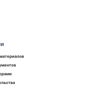
ми
 материалов
ументов
торами
ельства