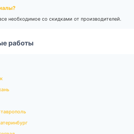
риалы?
все необходимое со скидками от производителей.
ые работы
к
хань
Ставрополь
катеринбург
гоград