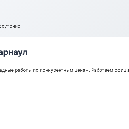
осуточно
арнаул
адные работы по конкурентным ценам. Работаем официа