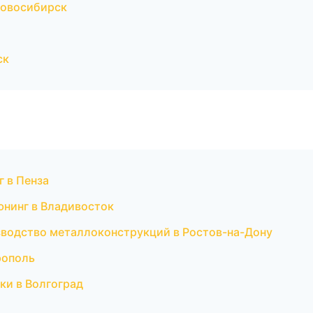
Новосибирск
ск
 в Пенза
юнинг в Владивосток
водство металлоконструкций в Ростов-на-Дону
рополь
ки в Волгоград