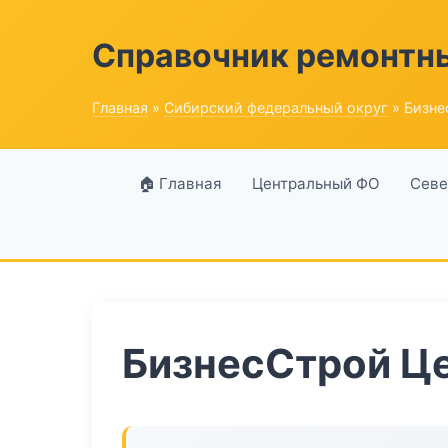
Справочник ремонтн
Главная
»
Сибирский федеральный округ
» Бизне
🏠 Главная
Центральный ФО
Севе
БизнесСтрой Ц