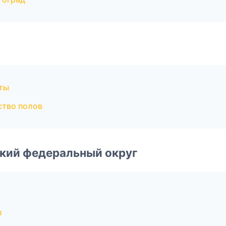
ты
ство полов
ский федеральный округ
л