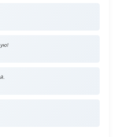
дую!
й.