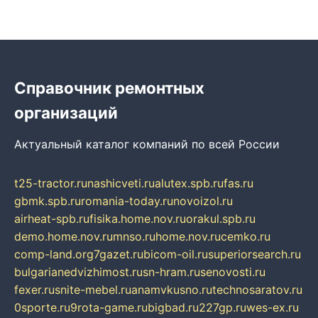
Справочник ремонтных
организаций
Актуальный каталог компаний по всей России
t25-tractor.ru
nashicveti.ru
alutex.spb.ru
fas.ru
gbmk.spb.ru
romania-today.ru
novoizol.ru
airheat-spb.ru
fisika.home.nov.ru
orakul.spb.ru
demo.home.nov.ru
mnso.ru
home.nov.ru
cemko.ru
comp-land.org
7gazet.ru
bicom-oil.ru
superiorsearch.ru
bulgarianedvizhimost.ru
sn-hram.ru
senovosti.ru
fexer.ru
snite-mebel.ru
anamvkusno.ru
technosaratov.ru
0sporte.ru
9rota-game.ru
bigbad.ru
227gp.ru
wes-ex.ru