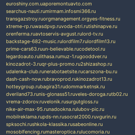
euroshiny.com.ua
poremontuavto.com
searchus-nauti.ru
mirmam.info
smi366.ru
transgazstroy.ru
orgmanagement.org
yes-fitness.ru
xtreme-rp.ru
wasdpvp.ru
voda-otri.ru
tishinapve.ru
orenferma.ru
avtoservis-avgust.ru
lord-tv.ru
backstage-682-music.ru
lordfilm7.ru
lordfilm13.ru
prime-cars63.ru
un-believable.ru
codetool.ru
legardoauto.ru
lithasa.ru
muz-1.ru
gooddver.ru
kinozadrot-3.ru
qr-plus-promo.ru
2shizashop.ru
udalenka-club.ru
nerabotaetsite.ru
carszona-bu.ru
dash-cash-now.ru
bravoprod.ru
kinozadrot13.ru
hotteygroup.ru
bagira31.ru
dommarketnsk.ru
dveriland73.ru
nis-glonass51.ru
veles-doroga.ru
tb02.ru
vrema-zdorov.ru
velonik.ru
surgutgloss.ru
nike-air-max-95.ru
nadookna.ru
lubov-pic.ru
mobilreklama.ru
pds-nn.ru
socrat2000.ru
vgurin.ru
spksochi.ru
shkola-klassika.ru
sabeonline.ru
mosoblfencing.ru
masteroptica.ru
lucomoria.ru