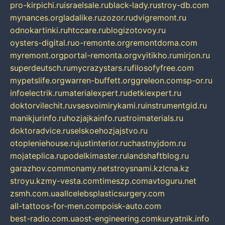
pro-kirpichi.ru
israelsale.ru
black-lady.ru
stroy-db.com
mynances.org
ladalike.ru
zozor.ru
dvigremont.ru
odnokartinki.ru
htccare.ru
blogizotovoy.ru
oysters-digital.ru
o-remonte.org
remontdoma.com
myremont.org
portal-remonta.org
vyitikho.ru
mirjon.ru
superdeutsch.ru
mycrazystars.ru
filosofyfree.com
mypetslife.org
warren-buffett.org
greleon.com
sp-or.ru
infoelectrik.ru
materialexpert.ru
detkiexpert.ru
doktorvilechit.ru
vsesvoimirykami.ru
instrumentgid.ru
manikjurinfo.ru
hozjajkainfo.ru
stroimaterials.ru
doktoradvice.ru
selskoehozjajstvo.ru
otopleniehouse.ru
justinterior.ru
chastnyjdom.ru
mojateplica.ru
podelkimaster.ru
landshaftblog.ru
garazhov.com
monamy.net
stroysnami.kz
lcna.kz
stroyu.kz
my-vesta.com
timeszp.com
avtoguru.net
zsmh.com.ua
allcelebsplasticsurgery.com
all-tattoos-for-men.com
poisk-auto.com
best-radio.com.ua
ost-engineering.com
kuryatnik.info