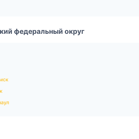
ский федеральный округ
мск
к
наул