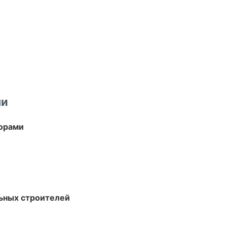
ми
торами
ьных строителей