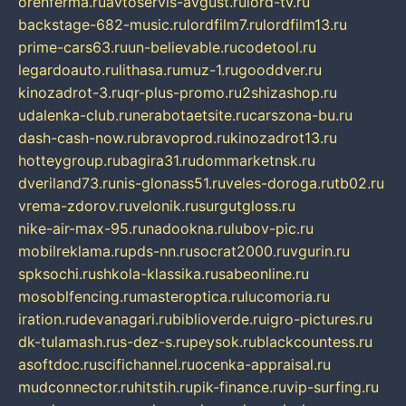
orenferma.ru
avtoservis-avgust.ru
lord-tv.ru
backstage-682-music.ru
lordfilm7.ru
lordfilm13.ru
prime-cars63.ru
un-believable.ru
codetool.ru
legardoauto.ru
lithasa.ru
muz-1.ru
gooddver.ru
kinozadrot-3.ru
qr-plus-promo.ru
2shizashop.ru
udalenka-club.ru
nerabotaetsite.ru
carszona-bu.ru
dash-cash-now.ru
bravoprod.ru
kinozadrot13.ru
hotteygroup.ru
bagira31.ru
dommarketnsk.ru
dveriland73.ru
nis-glonass51.ru
veles-doroga.ru
tb02.ru
vrema-zdorov.ru
velonik.ru
surgutgloss.ru
nike-air-max-95.ru
nadookna.ru
lubov-pic.ru
mobilreklama.ru
pds-nn.ru
socrat2000.ru
vgurin.ru
spksochi.ru
shkola-klassika.ru
sabeonline.ru
mosoblfencing.ru
masteroptica.ru
lucomoria.ru
iration.ru
devanagari.ru
biblioverde.ru
igro-pictures.ru
dk-tulamash.ru
s-dez-s.ru
peysok.ru
blackcountess.ru
asoftdoc.ru
scifichannel.ru
ocenka-appraisal.ru
mudconnector.ru
hitstih.ru
pik-finance.ru
vip-surfing.ru