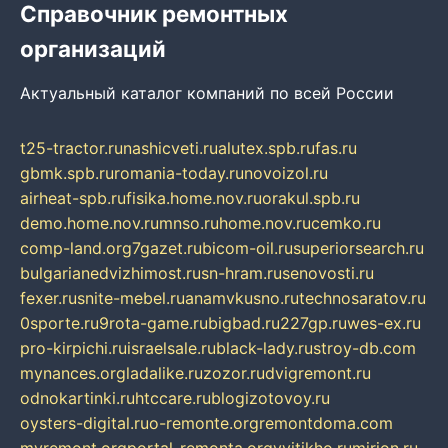
Справочник ремонтных
организаций
Актуальный каталог компаний по всей России
t25-tractor.ru
nashicveti.ru
alutex.spb.ru
fas.ru
gbmk.spb.ru
romania-today.ru
novoizol.ru
airheat-spb.ru
fisika.home.nov.ru
orakul.spb.ru
demo.home.nov.ru
mnso.ru
home.nov.ru
cemko.ru
comp-land.org
7gazet.ru
bicom-oil.ru
superiorsearch.ru
bulgarianedvizhimost.ru
sn-hram.ru
senovosti.ru
fexer.ru
snite-mebel.ru
anamvkusno.ru
technosaratov.ru
0sporte.ru
9rota-game.ru
bigbad.ru
227gp.ru
wes-ex.ru
pro-kirpichi.ru
israelsale.ru
black-lady.ru
stroy-db.com
mynances.org
ladalike.ru
zozor.ru
dvigremont.ru
odnokartinki.ru
htccare.ru
blogizotovoy.ru
oysters-digital.ru
o-remonte.org
remontdoma.com