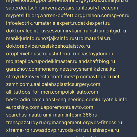
myremont.org
portal-remonta.org
vyitikho.ru
mirjon.ru
superdeutsch.ru
mycrazystars.ru
filosofyfree.com
mypetslife.org
warren-buffett.org
greleon.com
sp-or.ru
infoelectrik.ru
materialexpert.ru
detkiexpert.ru
doktorvilechit.ru
vsesvoimirykami.ru
instrumentgid.ru
manikjurinfo.ru
hozjajkainfo.ru
stroimaterials.ru
doktoradvice.ru
selskoehozjajstvo.ru
otopleniehouse.ru
justinterior.ru
chastnyjdom.ru
mojateplica.ru
podelkimaster.ru
landshaftblog.ru
garazhov.com
monamy.net
stroysnami.kz
lcna.kz
stroyu.kz
my-vesta.com
timeszp.com
avtoguru.net
zsmh.com.ua
allcelebsplasticsurgery.com
all-tattoos-for-men.com
poisk-auto.com
best-radio.com.ua
ost-engineering.com
kuryatnik.info
euroshiny.com.ua
poremontuavto.com
searchus-nauti.ru
mirmam.info
smi366.ru
transgazstroy.ru
orgmanagement.org
yes-fitness.ru
xtreme-rp.ru
wasdpvp.ru
voda-otri.ru
tishinapve.ru