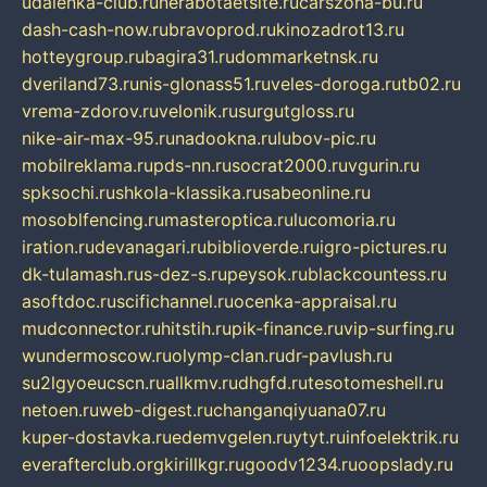
udalenka-club.ru
nerabotaetsite.ru
carszona-bu.ru
dash-cash-now.ru
bravoprod.ru
kinozadrot13.ru
hotteygroup.ru
bagira31.ru
dommarketnsk.ru
dveriland73.ru
nis-glonass51.ru
veles-doroga.ru
tb02.ru
vrema-zdorov.ru
velonik.ru
surgutgloss.ru
nike-air-max-95.ru
nadookna.ru
lubov-pic.ru
mobilreklama.ru
pds-nn.ru
socrat2000.ru
vgurin.ru
spksochi.ru
shkola-klassika.ru
sabeonline.ru
mosoblfencing.ru
masteroptica.ru
lucomoria.ru
iration.ru
devanagari.ru
biblioverde.ru
igro-pictures.ru
dk-tulamash.ru
s-dez-s.ru
peysok.ru
blackcountess.ru
asoftdoc.ru
scifichannel.ru
ocenka-appraisal.ru
mudconnector.ru
hitstih.ru
pik-finance.ru
vip-surfing.ru
wundermoscow.ru
olymp-clan.ru
dr-pavlush.ru
su2lgyoeucscn.ru
allkmv.ru
dhgfd.ru
tesotomeshell.ru
netoen.ru
web-digest.ru
changanqiyuana07.ru
kuper-dostavka.ru
edemvgelen.ru
ytyt.ru
infoelektrik.ru
everafterclub.org
kirillkgr.ru
goodv1234.ru
oopslady.ru