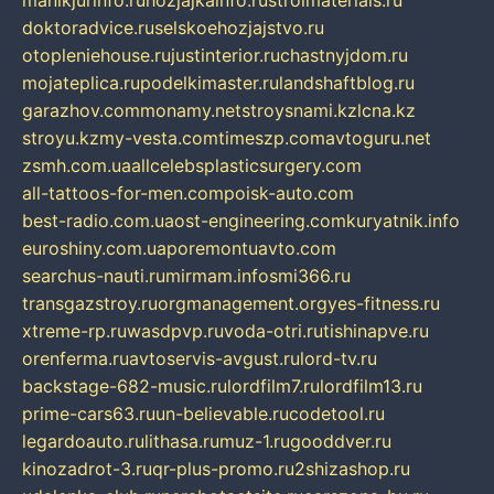
manikjurinfo.ru
hozjajkainfo.ru
stroimaterials.ru
doktoradvice.ru
selskoehozjajstvo.ru
otopleniehouse.ru
justinterior.ru
chastnyjdom.ru
mojateplica.ru
podelkimaster.ru
landshaftblog.ru
garazhov.com
monamy.net
stroysnami.kz
lcna.kz
stroyu.kz
my-vesta.com
timeszp.com
avtoguru.net
zsmh.com.ua
allcelebsplasticsurgery.com
all-tattoos-for-men.com
poisk-auto.com
best-radio.com.ua
ost-engineering.com
kuryatnik.info
euroshiny.com.ua
poremontuavto.com
searchus-nauti.ru
mirmam.info
smi366.ru
transgazstroy.ru
orgmanagement.org
yes-fitness.ru
xtreme-rp.ru
wasdpvp.ru
voda-otri.ru
tishinapve.ru
orenferma.ru
avtoservis-avgust.ru
lord-tv.ru
backstage-682-music.ru
lordfilm7.ru
lordfilm13.ru
prime-cars63.ru
un-believable.ru
codetool.ru
legardoauto.ru
lithasa.ru
muz-1.ru
gooddver.ru
kinozadrot-3.ru
qr-plus-promo.ru
2shizashop.ru