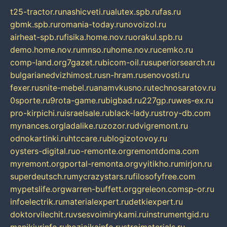
t25-tractor.ru
nashicveti.ru
alutex.spb.ru
fas.ru
gbmk.spb.ru
romania-today.ru
novoizol.ru
airheat-spb.ru
fisika.home.nov.ru
orakul.spb.ru
demo.home.nov.ru
mnso.ru
home.nov.ru
cemko.ru
comp-land.org
7gazet.ru
bicom-oil.ru
superiorsearch.ru
bulgarianedvizhimost.ru
sn-hram.ru
senovosti.ru
fexer.ru
snite-mebel.ru
anamvkusno.ru
technosaratov.ru
0sporte.ru
9rota-game.ru
bigbad.ru
227gp.ru
wes-ex.ru
pro-kirpichi.ru
israelsale.ru
black-lady.ru
stroy-db.com
mynances.org
ladalike.ru
zozor.ru
dvigremont.ru
odnokartinki.ru
htccare.ru
blogizotovoy.ru
oysters-digital.ru
o-remonte.org
remontdoma.com
myremont.org
portal-remonta.org
vyitikho.ru
mirjon.ru
superdeutsch.ru
mycrazystars.ru
filosofyfree.com
mypetslife.org
warren-buffett.org
greleon.com
sp-or.ru
infoelectrik.ru
materialexpert.ru
detkiexpert.ru
doktorvilechit.ru
vsesvoimirykami.ru
instrumentgid.ru