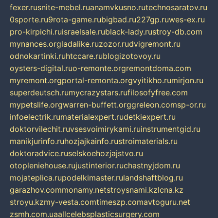
fexer.ru
snite-mebel.ru
anamvkusno.ru
technosaratov.ru
0sporte.ru
9rota-game.ru
bigbad.ru
227gp.ru
wes-ex.ru
pro-kirpichi.ru
israelsale.ru
black-lady.ru
stroy-db.com
mynances.org
ladalike.ru
zozor.ru
dvigremont.ru
odnokartinki.ru
htccare.ru
blogizotovoy.ru
oysters-digital.ru
o-remonte.org
remontdoma.com
myremont.org
portal-remonta.org
vyitikho.ru
mirjon.ru
superdeutsch.ru
mycrazystars.ru
filosofyfree.com
mypetslife.org
warren-buffett.org
greleon.com
sp-or.ru
infoelectrik.ru
materialexpert.ru
detkiexpert.ru
doktorvilechit.ru
vsesvoimirykami.ru
instrumentgid.ru
manikjurinfo.ru
hozjajkainfo.ru
stroimaterials.ru
doktoradvice.ru
selskoehozjajstvo.ru
otopleniehouse.ru
justinterior.ru
chastnyjdom.ru
mojateplica.ru
podelkimaster.ru
landshaftblog.ru
garazhov.com
monamy.net
stroysnami.kz
lcna.kz
stroyu.kz
my-vesta.com
timeszp.com
avtoguru.net
zsmh.com.ua
allcelebsplasticsurgery.com