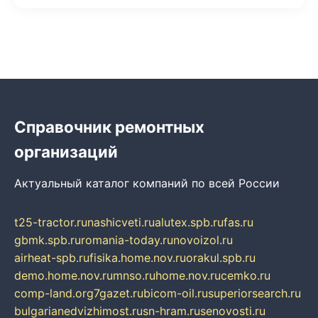
Справочник ремонтных
организаций
Актуальный каталог компаний по всей России
t25-tractor.ru
nashicveti.ru
alutex.spb.ru
fas.ru
gbmk.spb.ru
romania-today.ru
novoizol.ru
airheat-spb.ru
fisika.home.nov.ru
orakul.spb.ru
demo.home.nov.ru
mnso.ru
home.nov.ru
cemko.ru
comp-land.org
7gazet.ru
bicom-oil.ru
superiorsearch.ru
bulgarianedvizhimost.ru
sn-hram.ru
senovosti.ru