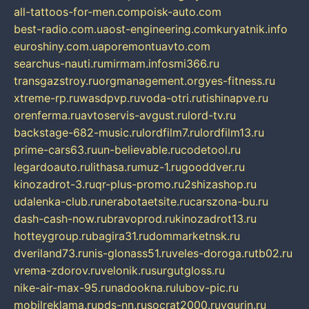
all-tattoos-for-men.com
poisk-auto.com
best-radio.com.ua
ost-engineering.com
kuryatnik.info
euroshiny.com.ua
poremontuavto.com
searchus-nauti.ru
mirmam.info
smi366.ru
transgazstroy.ru
orgmanagement.org
yes-fitness.ru
xtreme-rp.ru
wasdpvp.ru
voda-otri.ru
tishinapve.ru
orenferma.ru
avtoservis-avgust.ru
lord-tv.ru
backstage-682-music.ru
lordfilm7.ru
lordfilm13.ru
prime-cars63.ru
un-believable.ru
codetool.ru
legardoauto.ru
lithasa.ru
muz-1.ru
gooddver.ru
kinozadrot-3.ru
qr-plus-promo.ru
2shizashop.ru
udalenka-club.ru
nerabotaetsite.ru
carszona-bu.ru
dash-cash-now.ru
bravoprod.ru
kinozadrot13.ru
hotteygroup.ru
bagira31.ru
dommarketnsk.ru
dveriland73.ru
nis-glonass51.ru
veles-doroga.ru
tb02.ru
vrema-zdorov.ru
velonik.ru
surgutgloss.ru
nike-air-max-95.ru
nadookna.ru
lubov-pic.ru
mobilreklama.ru
pds-nn.ru
socrat2000.ru
vgurin.ru