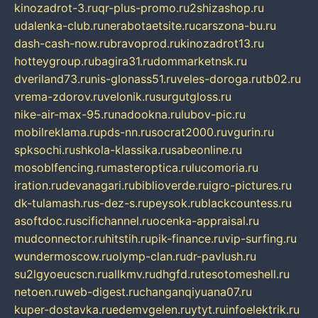
kinozadrot-3.ru
qr-plus-promo.ru
2shizashop.ru
udalenka-club.ru
nerabotaetsite.ru
carszona-bu.ru
dash-cash-now.ru
bravoprod.ru
kinozadrot13.ru
hotteygroup.ru
bagira31.ru
dommarketnsk.ru
dveriland73.ru
nis-glonass51.ru
veles-doroga.ru
tb02.ru
vrema-zdorov.ru
velonik.ru
surgutgloss.ru
nike-air-max-95.ru
nadookna.ru
lubov-pic.ru
mobilreklama.ru
pds-nn.ru
socrat2000.ru
vgurin.ru
spksochi.ru
shkola-klassika.ru
sabeonline.ru
mosoblfencing.ru
masteroptica.ru
lucomoria.ru
iration.ru
devanagari.ru
biblioverde.ru
igro-pictures.ru
dk-tulamash.ru
s-dez-s.ru
peysok.ru
blackcountess.ru
asoftdoc.ru
scifichannel.ru
ocenka-appraisal.ru
mudconnector.ru
hitstih.ru
pik-finance.ru
vip-surfing.ru
wundermoscow.ru
olymp-clan.ru
dr-pavlush.ru
su2lgyoeucscn.ru
allkmv.ru
dhgfd.ru
tesotomeshell.ru
netoen.ru
web-digest.ru
changanqiyuana07.ru
kuper-dostavka.ru
edemvgelen.ru
ytyt.ru
infoelektrik.ru