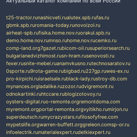
Актуальный каталог компаний по всей России
t25-tractor.ru
nashicveti.ru
alutex.spb.ru
fas.ru
gbmk.spb.ru
romania-today.ru
novoizol.ru
airheat-spb.ru
fisika.home.nov.ru
orakul.spb.ru
demo.home.nov.ru
mnso.ru
home.nov.ru
cemko.ru
comp-land.org
7gazet.ru
bicom-oil.ru
superiorsearch.ru
bulgarianedvizhimost.ru
sn-hram.ru
senovosti.ru
fexer.ru
snite-mebel.ru
anamvkusno.ru
technosaratov.ru
0sporte.ru
9rota-game.ru
bigbad.ru
227gp.ru
wes-ex.ru
pro-kirpichi.ru
israelsale.ru
black-lady.ru
stroy-db.com
mynances.org
ladalike.ru
zozor.ru
dvigremont.ru
odnokartinki.ru
htccare.ru
blogizotovoy.ru
oysters-digital.ru
o-remonte.org
remontdoma.com
myremont.org
portal-remonta.org
vyitikho.ru
mirjon.ru
superdeutsch.ru
mycrazystars.ru
filosofyfree.com
mypetslife.org
warren-buffett.org
greleon.com
sp-or.ru
infoelectrik.ru
materialexpert.ru
detkiexpert.ru