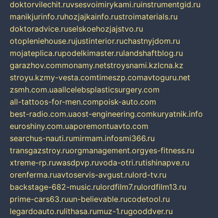
doktorvilechit.ru
vsesvoimirykami.ru
instrumentgid.ru
manikjurinfo.ru
hozjajkainfo.ru
stroimaterials.ru
doktoradvice.ru
selskoehozjajstvo.ru
otopleniehouse.ru
justinterior.ru
chastnyjdom.ru
mojateplica.ru
podelkimaster.ru
landshaftblog.ru
garazhov.com
monamy.net
stroysnami.kz
lcna.kz
stroyu.kz
my-vesta.com
timeszp.com
avtoguru.net
zsmh.com.ua
allcelebsplasticsurgery.com
all-tattoos-for-men.com
poisk-auto.com
best-radio.com.ua
ost-engineering.com
kuryatnik.info
euroshiny.com.ua
poremontuavto.com
searchus-nauti.ru
mirmam.info
smi366.ru
transgazstroy.ru
orgmanagement.org
yes-fitness.ru
xtreme-rp.ru
wasdpvp.ru
voda-otri.ru
tishinapve.ru
orenferma.ru
avtoservis-avgust.ru
lord-tv.ru
backstage-682-music.ru
lordfilm7.ru
lordfilm13.ru
prime-cars63.ru
un-believable.ru
codetool.ru
legardoauto.ru
lithasa.ru
muz-1.ru
gooddver.ru