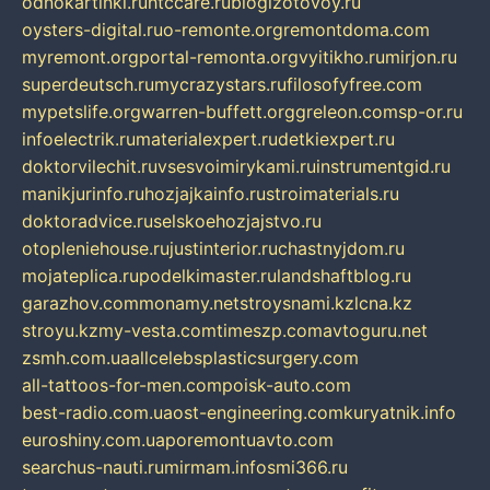
odnokartinki.ru
htccare.ru
blogizotovoy.ru
oysters-digital.ru
o-remonte.org
remontdoma.com
myremont.org
portal-remonta.org
vyitikho.ru
mirjon.ru
superdeutsch.ru
mycrazystars.ru
filosofyfree.com
mypetslife.org
warren-buffett.org
greleon.com
sp-or.ru
infoelectrik.ru
materialexpert.ru
detkiexpert.ru
doktorvilechit.ru
vsesvoimirykami.ru
instrumentgid.ru
manikjurinfo.ru
hozjajkainfo.ru
stroimaterials.ru
doktoradvice.ru
selskoehozjajstvo.ru
otopleniehouse.ru
justinterior.ru
chastnyjdom.ru
mojateplica.ru
podelkimaster.ru
landshaftblog.ru
garazhov.com
monamy.net
stroysnami.kz
lcna.kz
stroyu.kz
my-vesta.com
timeszp.com
avtoguru.net
zsmh.com.ua
allcelebsplasticsurgery.com
all-tattoos-for-men.com
poisk-auto.com
best-radio.com.ua
ost-engineering.com
kuryatnik.info
euroshiny.com.ua
poremontuavto.com
searchus-nauti.ru
mirmam.info
smi366.ru