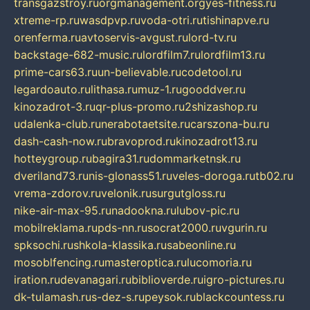
transgazstroy.ru
orgmanagement.org
yes-fitness.ru
xtreme-rp.ru
wasdpvp.ru
voda-otri.ru
tishinapve.ru
orenferma.ru
avtoservis-avgust.ru
lord-tv.ru
backstage-682-music.ru
lordfilm7.ru
lordfilm13.ru
prime-cars63.ru
un-believable.ru
codetool.ru
legardoauto.ru
lithasa.ru
muz-1.ru
gooddver.ru
kinozadrot-3.ru
qr-plus-promo.ru
2shizashop.ru
udalenka-club.ru
nerabotaetsite.ru
carszona-bu.ru
dash-cash-now.ru
bravoprod.ru
kinozadrot13.ru
hotteygroup.ru
bagira31.ru
dommarketnsk.ru
dveriland73.ru
nis-glonass51.ru
veles-doroga.ru
tb02.ru
vrema-zdorov.ru
velonik.ru
surgutgloss.ru
nike-air-max-95.ru
nadookna.ru
lubov-pic.ru
mobilreklama.ru
pds-nn.ru
socrat2000.ru
vgurin.ru
spksochi.ru
shkola-klassika.ru
sabeonline.ru
mosoblfencing.ru
masteroptica.ru
lucomoria.ru
iration.ru
devanagari.ru
biblioverde.ru
igro-pictures.ru
dk-tulamash.ru
s-dez-s.ru
peysok.ru
blackcountess.ru