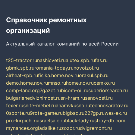
Справочник ремонтных
организаций
Актуальный каталог компаний по всей России
t25-tractor.ru
nashicveti.ru
alutex.spb.ru
fas.ru
gbmk.spb.ru
romania-today.ru
novoizol.ru
airheat-spb.ru
fisika.home.nov.ru
orakul.spb.ru
demo.home.nov.ru
mnso.ru
home.nov.ru
cemko.ru
comp-land.org
7gazet.ru
bicom-oil.ru
superiorsearch.ru
bulgarianedvizhimost.ru
sn-hram.ru
senovosti.ru
fexer.ru
snite-mebel.ru
anamvkusno.ru
technosaratov.ru
0sporte.ru
9rota-game.ru
bigbad.ru
227gp.ru
wes-ex.ru
pro-kirpichi.ru
israelsale.ru
black-lady.ru
stroy-db.com
mynances.org
ladalike.ru
zozor.ru
dvigremont.ru