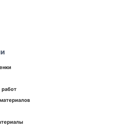
ми
енки
 работ
 материалов
атериалы