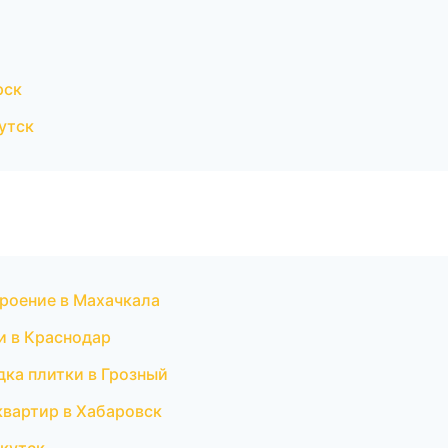
рск
утск
роение в Махачкала
и в Краснодар
ка плитки в Грозный
квартир в Хабаровск