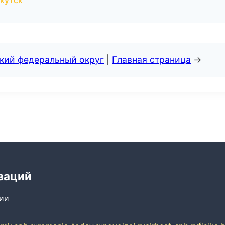
ркутск
ский федеральный округ
|
Главная страница
→
заций
сии