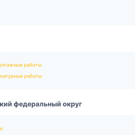
онтажные работы
катурные работы
ский федеральный округ
во