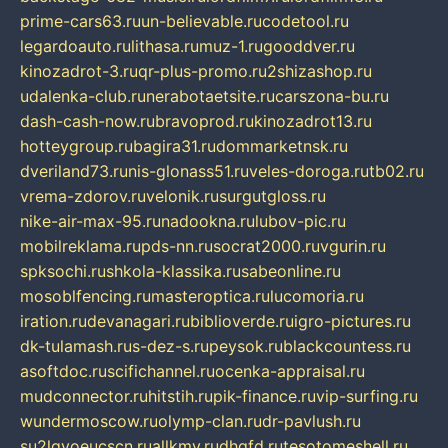
prime-cars63.ru
un-believable.ru
codetool.ru
legardoauto.ru
lithasa.ru
muz-1.ru
gooddver.ru
kinozadrot-3.ru
qr-plus-promo.ru
2shizashop.ru
udalenka-club.ru
nerabotaetsite.ru
carszona-bu.ru
dash-cash-now.ru
bravoprod.ru
kinozadrot13.ru
hotteygroup.ru
bagira31.ru
dommarketnsk.ru
dveriland73.ru
nis-glonass51.ru
veles-doroga.ru
tb02.ru
vrema-zdorov.ru
velonik.ru
surgutgloss.ru
nike-air-max-95.ru
nadookna.ru
lubov-pic.ru
mobilreklama.ru
pds-nn.ru
socrat2000.ru
vgurin.ru
spksochi.ru
shkola-klassika.ru
sabeonline.ru
mosoblfencing.ru
masteroptica.ru
lucomoria.ru
iration.ru
devanagari.ru
biblioverde.ru
igro-pictures.ru
dk-tulamash.ru
s-dez-s.ru
peysok.ru
blackcountess.ru
asoftdoc.ru
scifichannel.ru
ocenka-appraisal.ru
mudconnector.ru
hitstih.ru
pik-finance.ru
vip-surfing.ru
wundermoscow.ru
olymp-clan.ru
dr-pavlush.ru
su2lgyoeucscn.ru
allkmv.ru
dhgfd.ru
tesotomeshell.ru