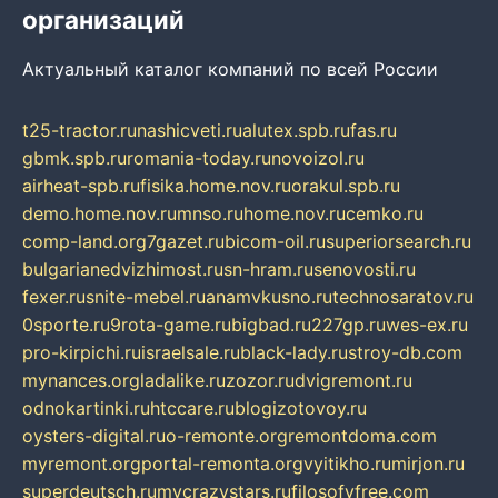
организаций
Актуальный каталог компаний по всей России
t25-tractor.ru
nashicveti.ru
alutex.spb.ru
fas.ru
gbmk.spb.ru
romania-today.ru
novoizol.ru
airheat-spb.ru
fisika.home.nov.ru
orakul.spb.ru
demo.home.nov.ru
mnso.ru
home.nov.ru
cemko.ru
comp-land.org
7gazet.ru
bicom-oil.ru
superiorsearch.ru
bulgarianedvizhimost.ru
sn-hram.ru
senovosti.ru
fexer.ru
snite-mebel.ru
anamvkusno.ru
technosaratov.ru
0sporte.ru
9rota-game.ru
bigbad.ru
227gp.ru
wes-ex.ru
pro-kirpichi.ru
israelsale.ru
black-lady.ru
stroy-db.com
mynances.org
ladalike.ru
zozor.ru
dvigremont.ru
odnokartinki.ru
htccare.ru
blogizotovoy.ru
oysters-digital.ru
o-remonte.org
remontdoma.com
myremont.org
portal-remonta.org
vyitikho.ru
mirjon.ru
superdeutsch.ru
mycrazystars.ru
filosofyfree.com