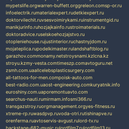
mypetslife.org
warren-buffett.org
greleon.com
sp-or.ru
infoelectrik.ru
materialexpert.ru
detkiexpert.ru
doktorvilechit.ru
vsesvoimirykami.ru
instrumentgid.ru
manikjurinfo.ru
hozjajkainfo.ru
stroimaterials.ru
doktoradvice.ru
selskoehozjajstvo.ru
otopleniehouse.ru
justinterior.ru
chastnyjdom.ru
mojateplica.ru
podelkimaster.ru
landshaftblog.ru
garazhov.com
monamy.net
stroysnami.kz
lcna.kz
stroyu.kz
my-vesta.com
timeszp.com
avtoguru.net
zsmh.com.ua
allcelebsplasticsurgery.com
all-tattoos-for-men.com
poisk-auto.com
best-radio.com.ua
ost-engineering.com
kuryatnik.info
euroshiny.com.ua
poremontuavto.com
searchus-nauti.ru
mirmam.info
smi366.ru
transgazstroy.ru
orgmanagement.org
yes-fitness.ru
xtreme-rp.ru
wasdpvp.ru
voda-otri.ru
tishinapve.ru
orenferma.ru
avtoservis-avgust.ru
lord-tv.ru
backstage-682-music.ru
lordfilm7.ru
lordfilm13.ru