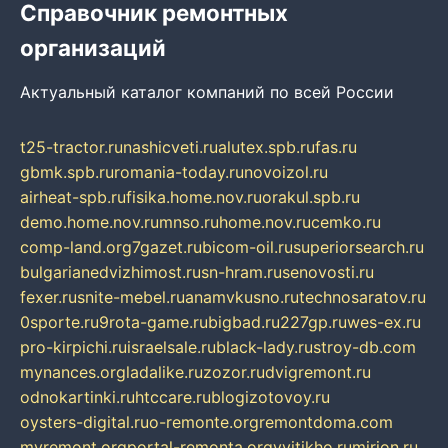
Справочник ремонтных
организаций
Актуальный каталог компаний по всей России
t25-tractor.ru
nashicveti.ru
alutex.spb.ru
fas.ru
gbmk.spb.ru
romania-today.ru
novoizol.ru
airheat-spb.ru
fisika.home.nov.ru
orakul.spb.ru
demo.home.nov.ru
mnso.ru
home.nov.ru
cemko.ru
comp-land.org
7gazet.ru
bicom-oil.ru
superiorsearch.ru
bulgarianedvizhimost.ru
sn-hram.ru
senovosti.ru
fexer.ru
snite-mebel.ru
anamvkusno.ru
technosaratov.ru
0sporte.ru
9rota-game.ru
bigbad.ru
227gp.ru
wes-ex.ru
pro-kirpichi.ru
israelsale.ru
black-lady.ru
stroy-db.com
mynances.org
ladalike.ru
zozor.ru
dvigremont.ru
odnokartinki.ru
htccare.ru
blogizotovoy.ru
oysters-digital.ru
o-remonte.org
remontdoma.com
myremont.org
portal-remonta.org
vyitikho.ru
mirjon.ru