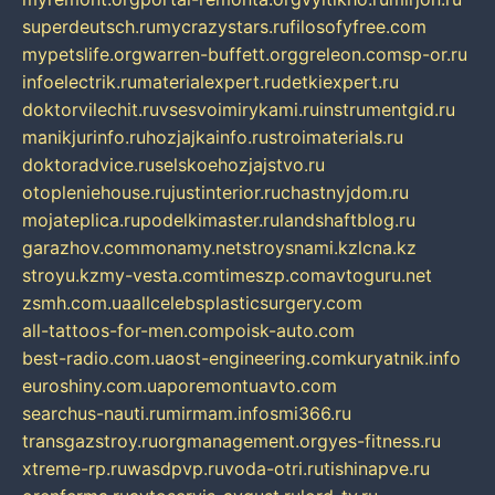
superdeutsch.ru
mycrazystars.ru
filosofyfree.com
mypetslife.org
warren-buffett.org
greleon.com
sp-or.ru
infoelectrik.ru
materialexpert.ru
detkiexpert.ru
doktorvilechit.ru
vsesvoimirykami.ru
instrumentgid.ru
manikjurinfo.ru
hozjajkainfo.ru
stroimaterials.ru
doktoradvice.ru
selskoehozjajstvo.ru
otopleniehouse.ru
justinterior.ru
chastnyjdom.ru
mojateplica.ru
podelkimaster.ru
landshaftblog.ru
garazhov.com
monamy.net
stroysnami.kz
lcna.kz
stroyu.kz
my-vesta.com
timeszp.com
avtoguru.net
zsmh.com.ua
allcelebsplasticsurgery.com
all-tattoos-for-men.com
poisk-auto.com
best-radio.com.ua
ost-engineering.com
kuryatnik.info
euroshiny.com.ua
poremontuavto.com
searchus-nauti.ru
mirmam.info
smi366.ru
transgazstroy.ru
orgmanagement.org
yes-fitness.ru
xtreme-rp.ru
wasdpvp.ru
voda-otri.ru
tishinapve.ru