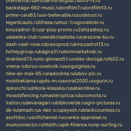
orenferma.ru
avtoservis-avgust.ru
lord-tv.ru
backstage-682-music.ru
lordfilm7.ru
lordfilm13.ru
prime-cars63.ru
un-believable.ru
codetool.ru
legardoauto.ru
lithasa.ru
muz-1.ru
gooddver.ru
kinozadrot-3.ru
qr-plus-promo.ru
2shizashop.ru
udalenka-club.ru
nerabotaetsite.ru
carszona-bu.ru
dash-cash-now.ru
bravoprod.ru
kinozadrot13.ru
hotteygroup.ru
bagira31.ru
dommarketnsk.ru
dveriland73.ru
nis-glonass51.ru
veles-doroga.ru
tb02.ru
vrema-zdorov.ru
velonik.ru
surgutgloss.ru
nike-air-max-95.ru
nadookna.ru
lubov-pic.ru
mobilreklama.ru
pds-nn.ru
socrat2000.ru
vgurin.ru
spksochi.ru
shkola-klassika.ru
sabeonline.ru
mosoblfencing.ru
masteroptica.ru
lucomoria.ru
iration.ru
devanagari.ru
biblioverde.ru
igro-pictures.ru
dk-tulamash.ru
s-dez-s.ru
peysok.ru
blackcountess.ru
asoftdoc.ru
scifichannel.ru
ocenka-appraisal.ru
mudconnector.ru
hitstih.ru
pik-finance.ru
vip-surfing.ru