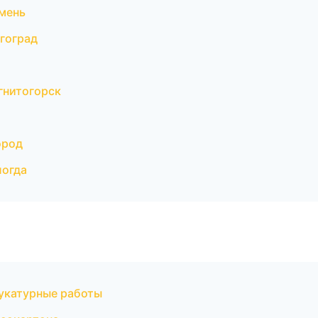
мень
гоград
гнитогорск
ород
логда
укатурные работы