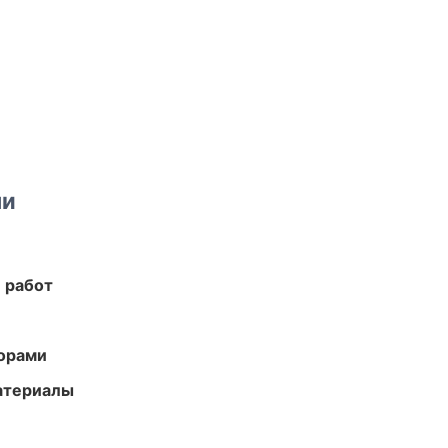
ми
 работ
торами
атериалы