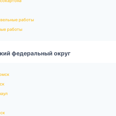
псокартона
вельные работы
ные работы
ский федеральный округ
омск
ск
наул
мск