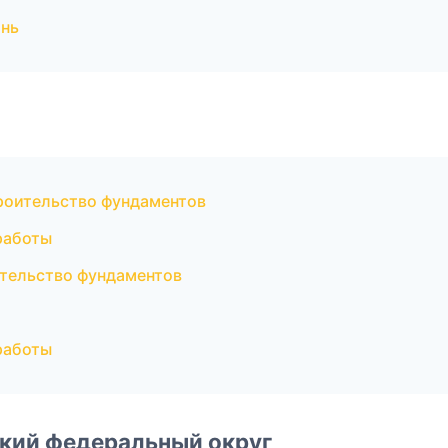
ань
оительство фундаментов
работы
тельство фундаментов
и
работы
ский федеральный округ