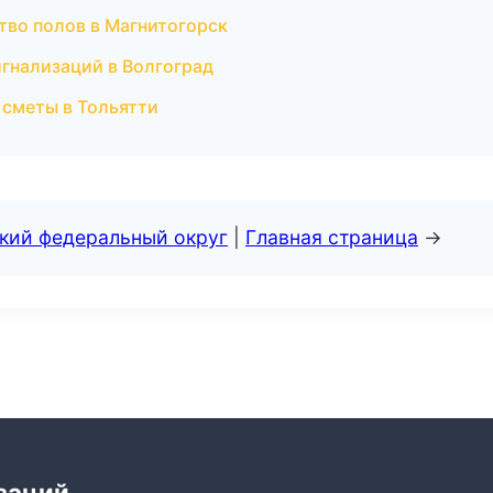
тво полов в Магнитогорск
игнализаций в Волгоград
 сметы в Тольятти
ский федеральный округ
|
Главная страница
→
заций