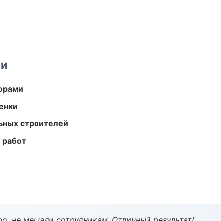
ми
торами
енки
ьных строителей
 работ
о, не мешали сотрудникам. Отличный результат!