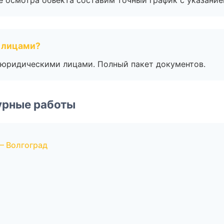
е осмотра объекта составим точный график с указание
 лицами?
 с юридическими лицами. Полный пакет документов.
урные работы
— Волгоград