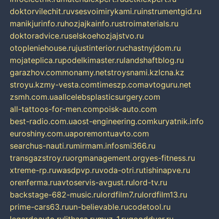
doktorvilechit.ru
vsesvoimirykami.ru
instrumentgid.ru
manikjurinfo.ru
hozjajkainfo.ru
stroimaterials.ru
doktoradvice.ru
selskoehozjajstvo.ru
otopleniehouse.ru
justinterior.ru
chastnyjdom.ru
mojateplica.ru
podelkimaster.ru
landshaftblog.ru
garazhov.com
monamy.net
stroysnami.kz
lcna.kz
stroyu.kz
my-vesta.com
timeszp.com
avtoguru.net
zsmh.com.ua
allcelebsplasticsurgery.com
all-tattoos-for-men.com
poisk-auto.com
best-radio.com.ua
ost-engineering.com
kuryatnik.info
euroshiny.com.ua
poremontuavto.com
searchus-nauti.ru
mirmam.info
smi366.ru
transgazstroy.ru
orgmanagement.org
yes-fitness.ru
xtreme-rp.ru
wasdpvp.ru
voda-otri.ru
tishinapve.ru
orenferma.ru
avtoservis-avgust.ru
lord-tv.ru
backstage-682-music.ru
lordfilm7.ru
lordfilm13.ru
prime-cars63.ru
un-believable.ru
codetool.ru