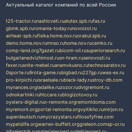
Актуальный каталог компаний по всей России
t25-tractor.ru
nashicveti.ru
alutex.spb.ru
fas.ru
gbmk.spb.ru
romania-today.ru
novoizol.ru
airheat-spb.ru
fisika.home.nov.ru
orakul.spb.ru
demo.home.nov.ru
mnso.ru
home.nov.ru
cemko.ru
comp-land.org
7gazet.ru
bicom-oil.ru
superiorsearch.ru
bulgarianedvizhimost.ru
sn-hram.ru
senovosti.ru
fexer.ru
snite-mebel.ru
anamvkusno.ru
technosaratov.ru
0sporte.ru
9rota-game.ru
bigbad.ru
227gp.ru
wes-ex.ru
pro-kirpichi.ru
israelsale.ru
black-lady.ru
stroy-db.com
mynances.org
ladalike.ru
zozor.ru
dvigremont.ru
odnokartinki.ru
htccare.ru
blogizotovoy.ru
oysters-digital.ru
o-remonte.org
remontdoma.com
myremont.org
portal-remonta.org
vyitikho.ru
mirjon.ru
superdeutsch.ru
mycrazystars.ru
filosofyfree.com
mypetslife.org
warren-buffett.org
greleon.com
sp-or.ru
infoelectrik.ru
materialexpert.ru
detkiexpert.ru