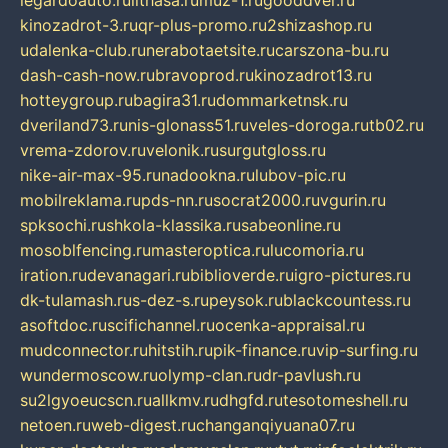
legardoauto.ru
lithasa.ru
muz-1.ru
gooddver.ru
kinozadrot-3.ru
qr-plus-promo.ru
2shizashop.ru
udalenka-club.ru
nerabotaetsite.ru
carszona-bu.ru
dash-cash-now.ru
bravoprod.ru
kinozadrot13.ru
hotteygroup.ru
bagira31.ru
dommarketnsk.ru
dveriland73.ru
nis-glonass51.ru
veles-doroga.ru
tb02.ru
vrema-zdorov.ru
velonik.ru
surgutgloss.ru
nike-air-max-95.ru
nadookna.ru
lubov-pic.ru
mobilreklama.ru
pds-nn.ru
socrat2000.ru
vgurin.ru
spksochi.ru
shkola-klassika.ru
sabeonline.ru
mosoblfencing.ru
masteroptica.ru
lucomoria.ru
iration.ru
devanagari.ru
biblioverde.ru
igro-pictures.ru
dk-tulamash.ru
s-dez-s.ru
peysok.ru
blackcountess.ru
asoftdoc.ru
scifichannel.ru
ocenka-appraisal.ru
mudconnector.ru
hitstih.ru
pik-finance.ru
vip-surfing.ru
wundermoscow.ru
olymp-clan.ru
dr-pavlush.ru
su2lgyoeucscn.ru
allkmv.ru
dhgfd.ru
tesotomeshell.ru
netoen.ru
web-digest.ru
changanqiyuana07.ru