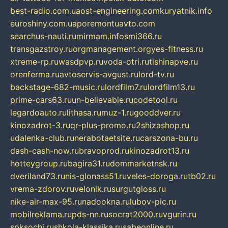
best-radio.com.ua
ost-engineering.com
kuryatnik.info
euroshiny.com.ua
poremontuavto.com
searchus-nauti.ru
mirmam.info
smi366.ru
transgazstroy.ru
orgmanagement.org
yes-fitness.ru
xtreme-rp.ru
wasdpvp.ru
voda-otri.ru
tishinapve.ru
orenferma.ru
avtoservis-avgust.ru
lord-tv.ru
backstage-682-music.ru
lordfilm7.ru
lordfilm13.ru
prime-cars63.ru
un-believable.ru
codetool.ru
legardoauto.ru
lithasa.ru
muz-1.ru
gooddver.ru
kinozadrot-3.ru
qr-plus-promo.ru
2shizashop.ru
udalenka-club.ru
nerabotaetsite.ru
carszona-bu.ru
dash-cash-now.ru
bravoprod.ru
kinozadrot13.ru
hotteygroup.ru
bagira31.ru
dommarketnsk.ru
dveriland73.ru
nis-glonass51.ru
veles-doroga.ru
tb02.ru
vrema-zdorov.ru
velonik.ru
surgutgloss.ru
nike-air-max-95.ru
nadookna.ru
lubov-pic.ru
mobilreklama.ru
pds-nn.ru
socrat2000.ru
vgurin.ru
spksochi.ru
shkola-klassika.ru
sabeonline.ru