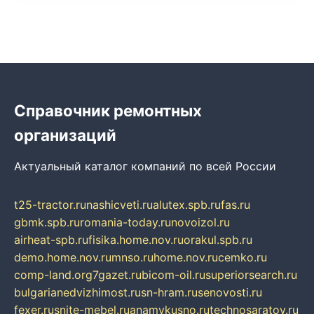
Справочник ремонтных
организаций
Актуальный каталог компаний по всей России
t25-tractor.ru
nashicveti.ru
alutex.spb.ru
fas.ru
gbmk.spb.ru
romania-today.ru
novoizol.ru
airheat-spb.ru
fisika.home.nov.ru
orakul.spb.ru
demo.home.nov.ru
mnso.ru
home.nov.ru
cemko.ru
comp-land.org
7gazet.ru
bicom-oil.ru
superiorsearch.ru
bulgarianedvizhimost.ru
sn-hram.ru
senovosti.ru
fexer.ru
snite-mebel.ru
anamvkusno.ru
technosaratov.ru