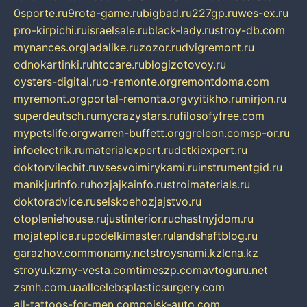
0sporte.ru
9rota-game.ru
bigbad.ru
227gp.ru
wes-ex.ru
pro-kirpichi.ru
israelsale.ru
black-lady.ru
stroy-db.com
mynances.org
ladalike.ru
zozor.ru
dvigremont.ru
odnokartinki.ru
htccare.ru
blogizotovoy.ru
oysters-digital.ru
o-remonte.org
remontdoma.com
myremont.org
portal-remonta.org
vyitikho.ru
mirjon.ru
superdeutsch.ru
mycrazystars.ru
filosofyfree.com
mypetslife.org
warren-buffett.org
greleon.com
sp-or.ru
infoelectrik.ru
materialexpert.ru
detkiexpert.ru
doktorvilechit.ru
vsesvoimirykami.ru
instrumentgid.ru
manikjurinfo.ru
hozjajkainfo.ru
stroimaterials.ru
doktoradvice.ru
selskoehozjajstvo.ru
otopleniehouse.ru
justinterior.ru
chastnyjdom.ru
mojateplica.ru
podelkimaster.ru
landshaftblog.ru
garazhov.com
monamy.net
stroysnami.kz
lcna.kz
stroyu.kz
my-vesta.com
timeszp.com
avtoguru.net
zsmh.com.ua
allcelebsplasticsurgery.com
all-tattoos-for-men.com
poisk-auto.com