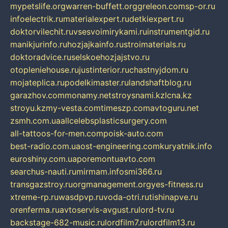
mypetslife.org
warren-buffett.org
greleon.com
sp-or.ru
infoelectrik.ru
materialexpert.ru
detkiexpert.ru
doktorvilechit.ru
vsesvoimirykami.ru
instrumentgid.ru
manikjurinfo.ru
hozjajkainfo.ru
stroimaterials.ru
doktoradvice.ru
selskoehozjajstvo.ru
otopleniehouse.ru
justinterior.ru
chastnyjdom.ru
mojateplica.ru
podelkimaster.ru
landshaftblog.ru
garazhov.com
monamy.net
stroysnami.kz
lcna.kz
stroyu.kz
my-vesta.com
timeszp.com
avtoguru.net
zsmh.com.ua
allcelebsplasticsurgery.com
all-tattoos-for-men.com
poisk-auto.com
best-radio.com.ua
ost-engineering.com
kuryatnik.info
euroshiny.com.ua
poremontuavto.com
searchus-nauti.ru
mirmam.info
smi366.ru
transgazstroy.ru
orgmanagement.org
yes-fitness.ru
xtreme-rp.ru
wasdpvp.ru
voda-otri.ru
tishinapve.ru
orenferma.ru
avtoservis-avgust.ru
lord-tv.ru
backstage-682-music.ru
lordfilm7.ru
lordfilm13.ru