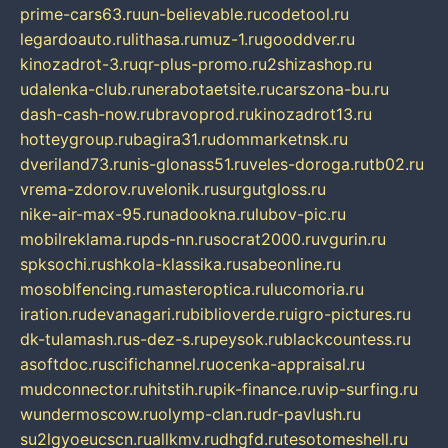
prime-cars63.ru
un-believable.ru
codetool.ru
legardoauto.ru
lithasa.ru
muz-1.ru
gooddver.ru
kinozadrot-3.ru
qr-plus-promo.ru
2shizashop.ru
udalenka-club.ru
nerabotaetsite.ru
carszona-bu.ru
dash-cash-now.ru
bravoprod.ru
kinozadrot13.ru
hotteygroup.ru
bagira31.ru
dommarketnsk.ru
dveriland73.ru
nis-glonass51.ru
veles-doroga.ru
tb02.ru
vrema-zdorov.ru
velonik.ru
surgutgloss.ru
nike-air-max-95.ru
nadookna.ru
lubov-pic.ru
mobilreklama.ru
pds-nn.ru
socrat2000.ru
vgurin.ru
spksochi.ru
shkola-klassika.ru
sabeonline.ru
mosoblfencing.ru
masteroptica.ru
lucomoria.ru
iration.ru
devanagari.ru
biblioverde.ru
igro-pictures.ru
dk-tulamash.ru
s-dez-s.ru
peysok.ru
blackcountess.ru
asoftdoc.ru
scifichannel.ru
ocenka-appraisal.ru
mudconnector.ru
hitstih.ru
pik-finance.ru
vip-surfing.ru
wundermoscow.ru
olymp-clan.ru
dr-pavlush.ru
su2lgyoeucscn.ru
allkmv.ru
dhgfd.ru
tesotomeshell.ru