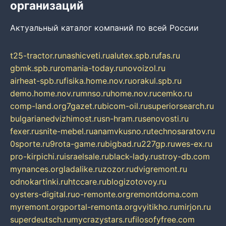
организаций
Актуальный каталог компаний по всей России
t25-tractor.ru
nashicveti.ru
alutex.spb.ru
fas.ru
gbmk.spb.ru
romania-today.ru
novoizol.ru
airheat-spb.ru
fisika.home.nov.ru
orakul.spb.ru
demo.home.nov.ru
mnso.ru
home.nov.ru
cemko.ru
comp-land.org
7gazet.ru
bicom-oil.ru
superiorsearch.ru
bulgarianedvizhimost.ru
sn-hram.ru
senovosti.ru
fexer.ru
snite-mebel.ru
anamvkusno.ru
technosaratov.ru
0sporte.ru
9rota-game.ru
bigbad.ru
227gp.ru
wes-ex.ru
pro-kirpichi.ru
israelsale.ru
black-lady.ru
stroy-db.com
mynances.org
ladalike.ru
zozor.ru
dvigremont.ru
odnokartinki.ru
htccare.ru
blogizotovoy.ru
oysters-digital.ru
o-remonte.org
remontdoma.com
myremont.org
portal-remonta.org
vyitikho.ru
mirjon.ru
superdeutsch.ru
mycrazystars.ru
filosofyfree.com