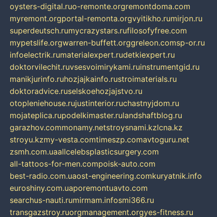
oysters-digital.ru
o-remonte.org
remontdoma.com
myremont.org
portal-remonta.org
vyitikho.ru
mirjon.ru
superdeutsch.ru
mycrazystars.ru
filosofyfree.com
mypetslife.org
warren-buffett.org
greleon.com
sp-or.ru
infoelectrik.ru
materialexpert.ru
detkiexpert.ru
doktorvilechit.ru
vsesvoimirykami.ru
instrumentgid.ru
manikjurinfo.ru
hozjajkainfo.ru
stroimaterials.ru
doktoradvice.ru
selskoehozjajstvo.ru
otopleniehouse.ru
justinterior.ru
chastnyjdom.ru
mojateplica.ru
podelkimaster.ru
landshaftblog.ru
garazhov.com
monamy.net
stroysnami.kz
lcna.kz
stroyu.kz
my-vesta.com
timeszp.com
avtoguru.net
zsmh.com.ua
allcelebsplasticsurgery.com
all-tattoos-for-men.com
poisk-auto.com
best-radio.com.ua
ost-engineering.com
kuryatnik.info
euroshiny.com.ua
poremontuavto.com
searchus-nauti.ru
mirmam.info
smi366.ru
transgazstroy.ru
orgmanagement.org
yes-fitness.ru