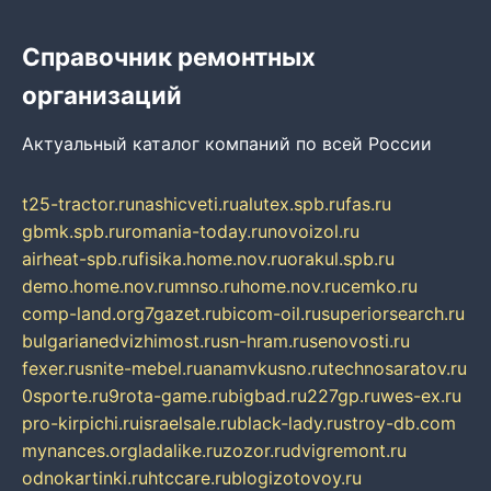
Справочник ремонтных
организаций
Актуальный каталог компаний по всей России
t25-tractor.ru
nashicveti.ru
alutex.spb.ru
fas.ru
gbmk.spb.ru
romania-today.ru
novoizol.ru
airheat-spb.ru
fisika.home.nov.ru
orakul.spb.ru
demo.home.nov.ru
mnso.ru
home.nov.ru
cemko.ru
comp-land.org
7gazet.ru
bicom-oil.ru
superiorsearch.ru
bulgarianedvizhimost.ru
sn-hram.ru
senovosti.ru
fexer.ru
snite-mebel.ru
anamvkusno.ru
technosaratov.ru
0sporte.ru
9rota-game.ru
bigbad.ru
227gp.ru
wes-ex.ru
pro-kirpichi.ru
israelsale.ru
black-lady.ru
stroy-db.com
mynances.org
ladalike.ru
zozor.ru
dvigremont.ru
odnokartinki.ru
htccare.ru
blogizotovoy.ru