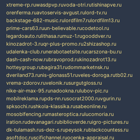
xtreme-rp.ru
wasdpvp.ru
voda-otri.ru
tishinapve.ru
orenferma.ru
avtoservis-avgust.ru
lord-tv.ru
backstage-682-music.ru
lordfilm7.ru
lordfilm13.ru
prime-cars63.ru
un-believable.ru
codetool.ru
legardoauto.ru
lithasa.ru
muz-1.ru
gooddver.ru
kinozadrot-3.ru
qr-plus-promo.ru
2shizashop.ru
udalenka-club.ru
nerabotaetsite.ru
carszona-bu.ru
dash-cash-now.ru
bravoprod.ru
kinozadrot13.ru
hotteygroup.ru
bagira31.ru
dommarketnsk.ru
dveriland73.ru
nis-glonass51.ru
veles-doroga.ru
tb02.ru
vrema-zdorov.ru
velonik.ru
surgutgloss.ru
nike-air-max-95.ru
nadookna.ru
lubov-pic.ru
mobilreklama.ru
pds-nn.ru
socrat2000.ru
vgurin.ru
spksochi.ru
shkola-klassika.ru
sabeonline.ru
mosoblfencing.ru
masteroptica.ru
lucomoria.ru
iration.ru
devanagari.ru
biblioverde.ru
igro-pictures.ru
dk-tulamash.ru
s-dez-s.ru
peysok.ru
blackcountess.ru
asoftdoc.ru
scifichannel.ru
ocenka-appraisal.ru