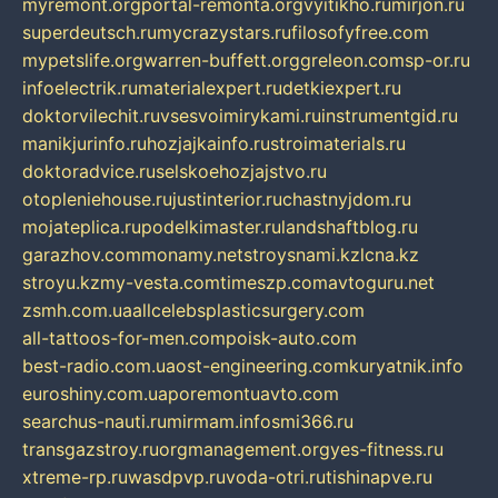
myremont.org
portal-remonta.org
vyitikho.ru
mirjon.ru
superdeutsch.ru
mycrazystars.ru
filosofyfree.com
mypetslife.org
warren-buffett.org
greleon.com
sp-or.ru
infoelectrik.ru
materialexpert.ru
detkiexpert.ru
doktorvilechit.ru
vsesvoimirykami.ru
instrumentgid.ru
manikjurinfo.ru
hozjajkainfo.ru
stroimaterials.ru
doktoradvice.ru
selskoehozjajstvo.ru
otopleniehouse.ru
justinterior.ru
chastnyjdom.ru
mojateplica.ru
podelkimaster.ru
landshaftblog.ru
garazhov.com
monamy.net
stroysnami.kz
lcna.kz
stroyu.kz
my-vesta.com
timeszp.com
avtoguru.net
zsmh.com.ua
allcelebsplasticsurgery.com
all-tattoos-for-men.com
poisk-auto.com
best-radio.com.ua
ost-engineering.com
kuryatnik.info
euroshiny.com.ua
poremontuavto.com
searchus-nauti.ru
mirmam.info
smi366.ru
transgazstroy.ru
orgmanagement.org
yes-fitness.ru
xtreme-rp.ru
wasdpvp.ru
voda-otri.ru
tishinapve.ru