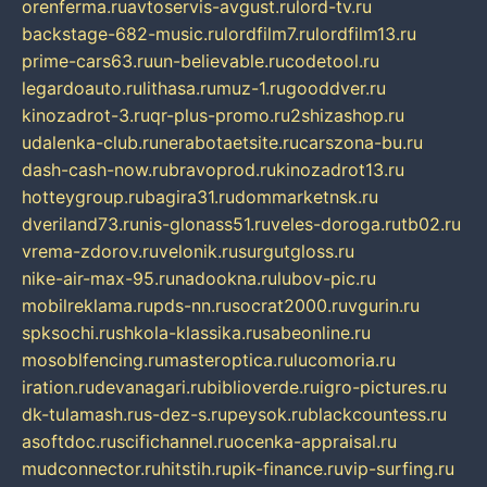
orenferma.ru
avtoservis-avgust.ru
lord-tv.ru
backstage-682-music.ru
lordfilm7.ru
lordfilm13.ru
prime-cars63.ru
un-believable.ru
codetool.ru
legardoauto.ru
lithasa.ru
muz-1.ru
gooddver.ru
kinozadrot-3.ru
qr-plus-promo.ru
2shizashop.ru
udalenka-club.ru
nerabotaetsite.ru
carszona-bu.ru
dash-cash-now.ru
bravoprod.ru
kinozadrot13.ru
hotteygroup.ru
bagira31.ru
dommarketnsk.ru
dveriland73.ru
nis-glonass51.ru
veles-doroga.ru
tb02.ru
vrema-zdorov.ru
velonik.ru
surgutgloss.ru
nike-air-max-95.ru
nadookna.ru
lubov-pic.ru
mobilreklama.ru
pds-nn.ru
socrat2000.ru
vgurin.ru
spksochi.ru
shkola-klassika.ru
sabeonline.ru
mosoblfencing.ru
masteroptica.ru
lucomoria.ru
iration.ru
devanagari.ru
biblioverde.ru
igro-pictures.ru
dk-tulamash.ru
s-dez-s.ru
peysok.ru
blackcountess.ru
asoftdoc.ru
scifichannel.ru
ocenka-appraisal.ru
mudconnector.ru
hitstih.ru
pik-finance.ru
vip-surfing.ru