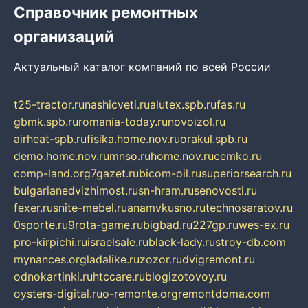
Справочник ремонтных
организаций
Актуальный каталог компаний по всей России
t25-tractor.ru
nashicveti.ru
alutex.spb.ru
fas.ru
gbmk.spb.ru
romania-today.ru
novoizol.ru
airheat-spb.ru
fisika.home.nov.ru
orakul.spb.ru
demo.home.nov.ru
mnso.ru
home.nov.ru
cemko.ru
comp-land.org
7gazet.ru
bicom-oil.ru
superiorsearch.ru
bulgarianedvizhimost.ru
sn-hram.ru
senovosti.ru
fexer.ru
snite-mebel.ru
anamvkusno.ru
technosaratov.ru
0sporte.ru
9rota-game.ru
bigbad.ru
227gp.ru
wes-ex.ru
pro-kirpichi.ru
israelsale.ru
black-lady.ru
stroy-db.com
mynances.org
ladalike.ru
zozor.ru
dvigremont.ru
odnokartinki.ru
htccare.ru
blogizotovoy.ru
oysters-digital.ru
o-remonte.org
remontdoma.com