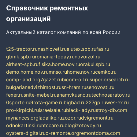
Справочник ремонтных
организаций
Актуальный каталог компаний по всей России
t25-tractor.ru
nashicveti.ru
alutex.spb.ru
fas.ru
gbmk.spb.ru
romania-today.ru
novoizol.ru
airheat-spb.ru
fisika.home.nov.ru
orakul.spb.ru
demo.home.nov.ru
mnso.ru
home.nov.ru
cemko.ru
comp-land.org
7gazet.ru
bicom-oil.ru
superiorsearch.ru
bulgarianedvizhimost.ru
sn-hram.ru
senovosti.ru
fexer.ru
snite-mebel.ru
anamvkusno.ru
technosaratov.ru
0sporte.ru
9rota-game.ru
bigbad.ru
227gp.ru
wes-ex.ru
pro-kirpichi.ru
israelsale.ru
black-lady.ru
stroy-db.com
mynances.org
ladalike.ru
zozor.ru
dvigremont.ru
odnokartinki.ru
htccare.ru
blogizotovoy.ru
oysters-digital.ru
o-remonte.org
remontdoma.com