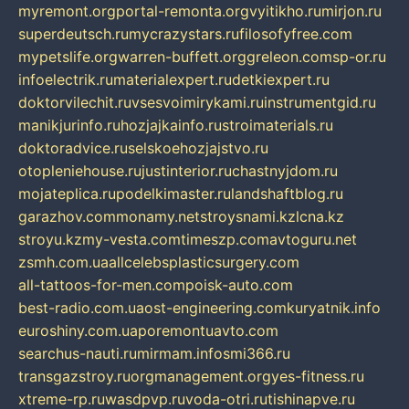
myremont.org
portal-remonta.org
vyitikho.ru
mirjon.ru
superdeutsch.ru
mycrazystars.ru
filosofyfree.com
mypetslife.org
warren-buffett.org
greleon.com
sp-or.ru
infoelectrik.ru
materialexpert.ru
detkiexpert.ru
doktorvilechit.ru
vsesvoimirykami.ru
instrumentgid.ru
manikjurinfo.ru
hozjajkainfo.ru
stroimaterials.ru
doktoradvice.ru
selskoehozjajstvo.ru
otopleniehouse.ru
justinterior.ru
chastnyjdom.ru
mojateplica.ru
podelkimaster.ru
landshaftblog.ru
garazhov.com
monamy.net
stroysnami.kz
lcna.kz
stroyu.kz
my-vesta.com
timeszp.com
avtoguru.net
zsmh.com.ua
allcelebsplasticsurgery.com
all-tattoos-for-men.com
poisk-auto.com
best-radio.com.ua
ost-engineering.com
kuryatnik.info
euroshiny.com.ua
poremontuavto.com
searchus-nauti.ru
mirmam.info
smi366.ru
transgazstroy.ru
orgmanagement.org
yes-fitness.ru
xtreme-rp.ru
wasdpvp.ru
voda-otri.ru
tishinapve.ru