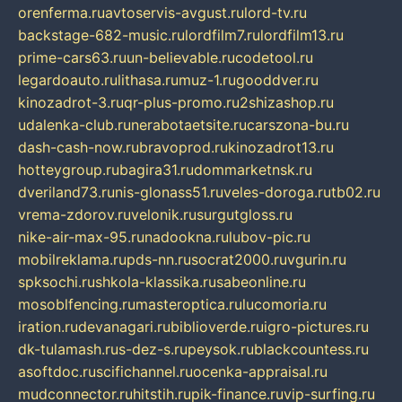
orenferma.ru
avtoservis-avgust.ru
lord-tv.ru
backstage-682-music.ru
lordfilm7.ru
lordfilm13.ru
prime-cars63.ru
un-believable.ru
codetool.ru
legardoauto.ru
lithasa.ru
muz-1.ru
gooddver.ru
kinozadrot-3.ru
qr-plus-promo.ru
2shizashop.ru
udalenka-club.ru
nerabotaetsite.ru
carszona-bu.ru
dash-cash-now.ru
bravoprod.ru
kinozadrot13.ru
hotteygroup.ru
bagira31.ru
dommarketnsk.ru
dveriland73.ru
nis-glonass51.ru
veles-doroga.ru
tb02.ru
vrema-zdorov.ru
velonik.ru
surgutgloss.ru
nike-air-max-95.ru
nadookna.ru
lubov-pic.ru
mobilreklama.ru
pds-nn.ru
socrat2000.ru
vgurin.ru
spksochi.ru
shkola-klassika.ru
sabeonline.ru
mosoblfencing.ru
masteroptica.ru
lucomoria.ru
iration.ru
devanagari.ru
biblioverde.ru
igro-pictures.ru
dk-tulamash.ru
s-dez-s.ru
peysok.ru
blackcountess.ru
asoftdoc.ru
scifichannel.ru
ocenka-appraisal.ru
mudconnector.ru
hitstih.ru
pik-finance.ru
vip-surfing.ru