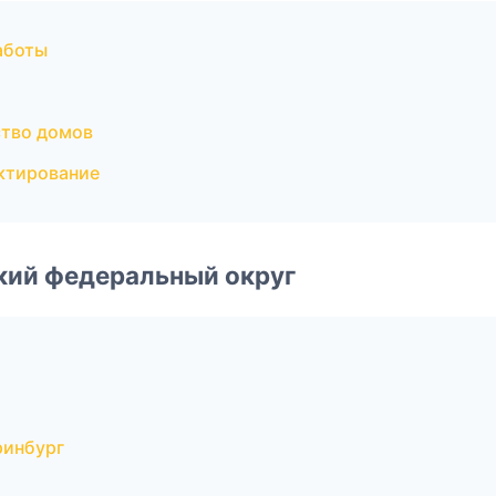
аботы
тво домов
ктирование
ский федеральный округ
ринбург