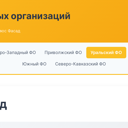
ых организаций
люс Фасад
ро-Западный ФО
Приволжский ФО
Уральский ФО
Южный ФО
Северо-Кавказский ФО
д