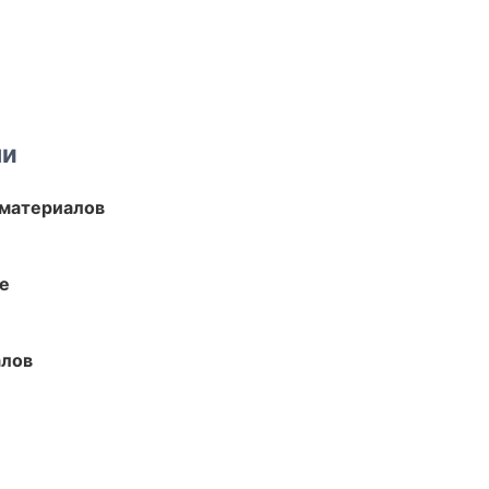
ми
 материалов
те
алов