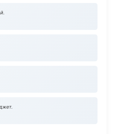
й.
джет.