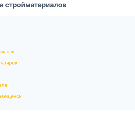
а стройматериалов
рманск
сноярск
ала
овещенск