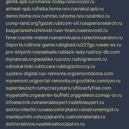
gbmk.spb.ru
romania-today.ru
novoizol.ru
airheat-spb.ru
fisika.home.nov.ru
orakul.spb.ru
demo.home.nov.ru
mnso.ru
home.nov.ru
cemko.ru
comp-land.org
7gazet.ru
bicom-oil.ru
superiorsearch.ru
bulgarianedvizhimost.ru
sn-hram.ru
senovosti.ru
fexer.ru
snite-mebel.ru
anamvkusno.ru
technosaratov.ru
0sporte.ru
9rota-game.ru
bigbad.ru
227gp.ru
wes-ex.ru
pro-kirpichi.ru
israelsale.ru
black-lady.ru
stroy-db.com
mynances.org
ladalike.ru
zozor.ru
dvigremont.ru
odnokartinki.ru
htccare.ru
blogizotovoy.ru
oysters-digital.ru
o-remonte.org
remontdoma.com
myremont.org
portal-remonta.org
vyitikho.ru
mirjon.ru
superdeutsch.ru
mycrazystars.ru
filosofyfree.com
mypetslife.org
warren-buffett.org
greleon.com
sp-or.ru
infoelectrik.ru
materialexpert.ru
detkiexpert.ru
doktorvilechit.ru
vsesvoimirykami.ru
instrumentgid.ru
manikjurinfo.ru
hozjajkainfo.ru
stroimaterials.ru
doktoradvice.ru
selskoehozjajstvo.ru