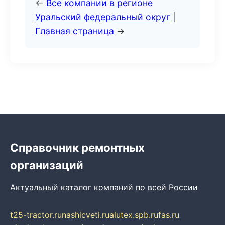
←
Все компании в регионе
Уральский федеральный округ
|
Главная страница
→
Справочник ремонтных
организаций
Актуальный каталог компаний по всей России
t25-tractor.ru
nashicveti.ru
alutex.spb.ru
fas.ru