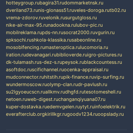
hotteygroup.ru
bagira31.ru
dommarketnsk.ru
dveriland73.ru
nis-glonass51.ru
veles-doroga.ru
tb02.ru
vrema-zdorov.ru
velonik.ru
surgutgloss.ru
nike-air-max-95.ru
nadookna.ru
lubov-pic.ru
mobilreklama.ru
pds-nn.ru
socrat2000.ru
vgurin.ru
spksochi.ru
shkola-klassika.ru
sabeonline.ru
mosoblfencing.ru
masteroptica.ru
lucomoria.ru
iration.ru
devanagari.ru
biblioverde.ru
igro-pictures.ru
dk-tulamash.ru
s-dez-s.ru
peysok.ru
blackcountess.ru
asoftdoc.ru
scifichannel.ru
ocenka-appraisal.ru
mudconnector.ru
hitstih.ru
pik-finance.ru
vip-surfing.ru
wundermoscow.ru
olymp-clan.ru
dr-pavlush.ru
su2lgyoeucscn.ru
allkmv.ru
dhgfd.ru
tesotomeshell.ru
netoen.ru
web-digest.ru
changanqiyuana07.ru
kuper-dostavka.ru
edemvgelen.ru
ytyt.ru
infoelektrik.ru
everafterclub.org
kirillkgr.ru
goodv1234.ru
oopslady.ru