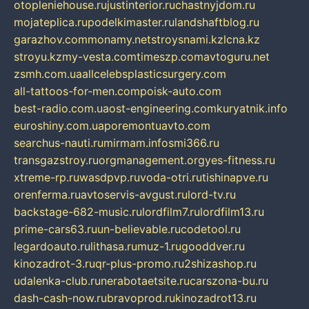
otopleniehouse.ru
justinterior.ru
chastnyjdom.ru
mojateplica.ru
podelkimaster.ru
landshaftblog.ru
garazhov.com
monamy.net
stroysnami.kz
lcna.kz
stroyu.kz
my-vesta.com
timeszp.com
avtoguru.net
zsmh.com.ua
allcelebsplasticsurgery.com
all-tattoos-for-men.com
poisk-auto.com
best-radio.com.ua
ost-engineering.com
kuryatnik.info
euroshiny.com.ua
poremontuavto.com
searchus-nauti.ru
mirmam.info
smi366.ru
transgazstroy.ru
orgmanagement.org
yes-fitness.ru
xtreme-rp.ru
wasdpvp.ru
voda-otri.ru
tishinapve.ru
orenferma.ru
avtoservis-avgust.ru
lord-tv.ru
backstage-682-music.ru
lordfilm7.ru
lordfilm13.ru
prime-cars63.ru
un-believable.ru
codetool.ru
legardoauto.ru
lithasa.ru
muz-1.ru
gooddver.ru
kinozadrot-3.ru
qr-plus-promo.ru
2shizashop.ru
udalenka-club.ru
nerabotaetsite.ru
carszona-bu.ru
dash-cash-now.ru
bravoprod.ru
kinozadrot13.ru