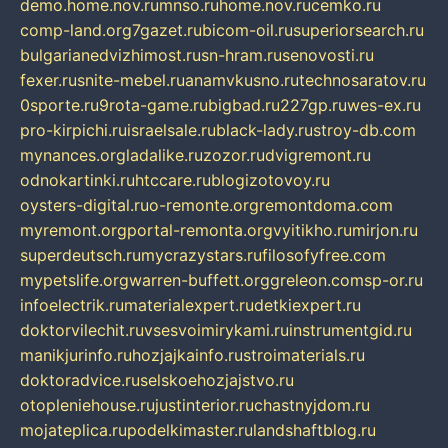
demo.home.nov.ru
mnso.ru
home.nov.ru
cemko.ru
comp-land.org
7gazet.ru
bicom-oil.ru
superiorsearch.ru
bulgarianedvizhimost.ru
sn-hram.ru
senovosti.ru
fexer.ru
snite-mebel.ru
anamvkusno.ru
technosaratov.ru
0sporte.ru
9rota-game.ru
bigbad.ru
227gp.ru
wes-ex.ru
pro-kirpichi.ru
israelsale.ru
black-lady.ru
stroy-db.com
mynances.org
ladalike.ru
zozor.ru
dvigremont.ru
odnokartinki.ru
htccare.ru
blogizotovoy.ru
oysters-digital.ru
o-remonte.org
remontdoma.com
myremont.org
portal-remonta.org
vyitikho.ru
mirjon.ru
superdeutsch.ru
mycrazystars.ru
filosofyfree.com
mypetslife.org
warren-buffett.org
greleon.com
sp-or.ru
infoelectrik.ru
materialexpert.ru
detkiexpert.ru
doktorvilechit.ru
vsesvoimirykami.ru
instrumentgid.ru
manikjurinfo.ru
hozjajkainfo.ru
stroimaterials.ru
doktoradvice.ru
selskoehozjajstvo.ru
otopleniehouse.ru
justinterior.ru
chastnyjdom.ru
mojateplica.ru
podelkimaster.ru
landshaftblog.ru