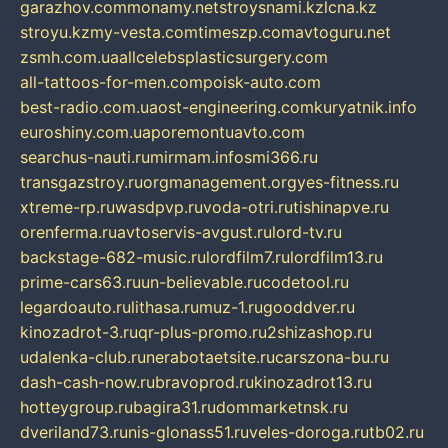
garazhov.com
monamy.net
stroysnami.kz
lcna.kz
stroyu.kz
my-vesta.com
timeszp.com
avtoguru.net
zsmh.com.ua
allcelebsplasticsurgery.com
all-tattoos-for-men.com
poisk-auto.com
best-radio.com.ua
ost-engineering.com
kuryatnik.info
euroshiny.com.ua
poremontuavto.com
searchus-nauti.ru
mirmam.info
smi366.ru
transgazstroy.ru
orgmanagement.org
yes-fitness.ru
xtreme-rp.ru
wasdpvp.ru
voda-otri.ru
tishinapve.ru
orenferma.ru
avtoservis-avgust.ru
lord-tv.ru
backstage-682-music.ru
lordfilm7.ru
lordfilm13.ru
prime-cars63.ru
un-believable.ru
codetool.ru
legardoauto.ru
lithasa.ru
muz-1.ru
gooddver.ru
kinozadrot-3.ru
qr-plus-promo.ru
2shizashop.ru
udalenka-club.ru
nerabotaetsite.ru
carszona-bu.ru
dash-cash-now.ru
bravoprod.ru
kinozadrot13.ru
hotteygroup.ru
bagira31.ru
dommarketnsk.ru
dveriland73.ru
nis-glonass51.ru
veles-doroga.ru
tb02.ru