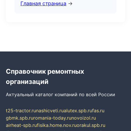
Главная страница
→
Справочник ремонтных
организаций
Актуальный каталог компаний по всей России
t25-tractor.ru
nashicveti.ru
alutex.spb.ru
fas.ru
gbmk.spb.ru
romania-today.ru
novoizol.ru
airheat-spb.ru
fisika.home.nov.ru
orakul.spb.ru