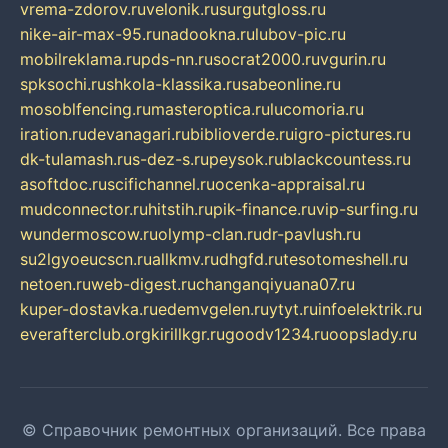
vrema-zdorov.ru
velonik.ru
surgutgloss.ru
nike-air-max-95.ru
nadookna.ru
lubov-pic.ru
mobilreklama.ru
pds-nn.ru
socrat2000.ru
vgurin.ru
spksochi.ru
shkola-klassika.ru
sabeonline.ru
mosoblfencing.ru
masteroptica.ru
lucomoria.ru
iration.ru
devanagari.ru
biblioverde.ru
igro-pictures.ru
dk-tulamash.ru
s-dez-s.ru
peysok.ru
blackcountess.ru
asoftdoc.ru
scifichannel.ru
ocenka-appraisal.ru
mudconnector.ru
hitstih.ru
pik-finance.ru
vip-surfing.ru
wundermoscow.ru
olymp-clan.ru
dr-pavlush.ru
su2lgyoeucscn.ru
allkmv.ru
dhgfd.ru
tesotomeshell.ru
netoen.ru
web-digest.ru
changanqiyuana07.ru
kuper-dostavka.ru
edemvgelen.ru
ytyt.ru
infoelektrik.ru
everafterclub.org
kirillkgr.ru
goodv1234.ru
oopslady.ru
© Справочник ремонтных организаций. Все права