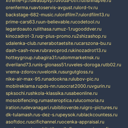
xtreme-rp.ru
wasdpvp.ru
voda-otri.ru
tishinapve.ru
orenferma.ru
avtoservis-avgust.ru
lord-tv.ru
backstage-682-music.ru
lordfilm7.ru
lordfilm13.ru
prime-cars63.ru
un-believable.ru
codetool.ru
legardoauto.ru
lithasa.ru
muz-1.ru
gooddver.ru
kinozadrot-3.ru
qr-plus-promo.ru
2shizashop.ru
udalenka-club.ru
nerabotaetsite.ru
carszona-bu.ru
dash-cash-now.ru
bravoprod.ru
kinozadrot13.ru
hotteygroup.ru
bagira31.ru
dommarketnsk.ru
dveriland73.ru
nis-glonass51.ru
veles-doroga.ru
tb02.ru
vrema-zdorov.ru
velonik.ru
surgutgloss.ru
nike-air-max-95.ru
nadookna.ru
lubov-pic.ru
mobilreklama.ru
pds-nn.ru
socrat2000.ru
vgurin.ru
spksochi.ru
shkola-klassika.ru
sabeonline.ru
mosoblfencing.ru
masteroptica.ru
lucomoria.ru
iration.ru
devanagari.ru
biblioverde.ru
igro-pictures.ru
dk-tulamash.ru
s-dez-s.ru
peysok.ru
blackcountess.ru
asoftdoc.ru
scifichannel.ru
ocenka-appraisal.ru