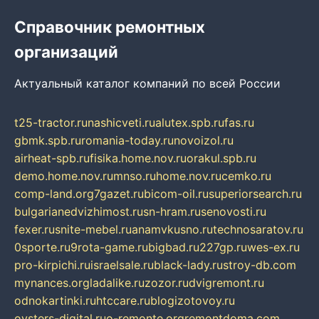
Справочник ремонтных
организаций
Актуальный каталог компаний по всей России
t25-tractor.ru
nashicveti.ru
alutex.spb.ru
fas.ru
gbmk.spb.ru
romania-today.ru
novoizol.ru
airheat-spb.ru
fisika.home.nov.ru
orakul.spb.ru
demo.home.nov.ru
mnso.ru
home.nov.ru
cemko.ru
comp-land.org
7gazet.ru
bicom-oil.ru
superiorsearch.ru
bulgarianedvizhimost.ru
sn-hram.ru
senovosti.ru
fexer.ru
snite-mebel.ru
anamvkusno.ru
technosaratov.ru
0sporte.ru
9rota-game.ru
bigbad.ru
227gp.ru
wes-ex.ru
pro-kirpichi.ru
israelsale.ru
black-lady.ru
stroy-db.com
mynances.org
ladalike.ru
zozor.ru
dvigremont.ru
odnokartinki.ru
htccare.ru
blogizotovoy.ru
oysters-digital.ru
o-remonte.org
remontdoma.com