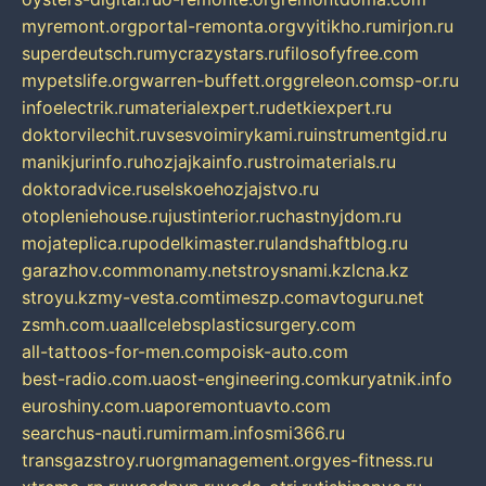
myremont.org
portal-remonta.org
vyitikho.ru
mirjon.ru
superdeutsch.ru
mycrazystars.ru
filosofyfree.com
mypetslife.org
warren-buffett.org
greleon.com
sp-or.ru
infoelectrik.ru
materialexpert.ru
detkiexpert.ru
doktorvilechit.ru
vsesvoimirykami.ru
instrumentgid.ru
manikjurinfo.ru
hozjajkainfo.ru
stroimaterials.ru
doktoradvice.ru
selskoehozjajstvo.ru
otopleniehouse.ru
justinterior.ru
chastnyjdom.ru
mojateplica.ru
podelkimaster.ru
landshaftblog.ru
garazhov.com
monamy.net
stroysnami.kz
lcna.kz
stroyu.kz
my-vesta.com
timeszp.com
avtoguru.net
zsmh.com.ua
allcelebsplasticsurgery.com
all-tattoos-for-men.com
poisk-auto.com
best-radio.com.ua
ost-engineering.com
kuryatnik.info
euroshiny.com.ua
poremontuavto.com
searchus-nauti.ru
mirmam.info
smi366.ru
transgazstroy.ru
orgmanagement.org
yes-fitness.ru