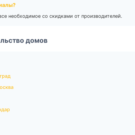
риалы?
все необходимое со скидками от производителей.
ельство домов
град
осква
одар