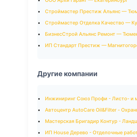
ООО Архи Гарант — Екатеринбург
Строймастер Престиж Альянс — Тю
Строймастер Отделка Качество — Ку
БизнесСтрой Альянс Ремонт — Тюме
ИП Стандарт Престиж — Магнитогор
Другие компании
Инжиниринг Союз Профи - Листо- и 
Автоцентр AutoCare Oil&Filter - Охр
Мастерская Бригадир Контур - Ланд
ИП House Дерево - Отделочные рабо