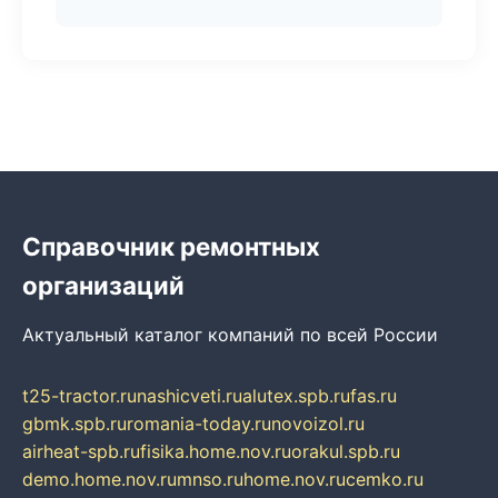
Справочник ремонтных
организаций
Актуальный каталог компаний по всей России
t25-tractor.ru
nashicveti.ru
alutex.spb.ru
fas.ru
gbmk.spb.ru
romania-today.ru
novoizol.ru
airheat-spb.ru
fisika.home.nov.ru
orakul.spb.ru
demo.home.nov.ru
mnso.ru
home.nov.ru
cemko.ru