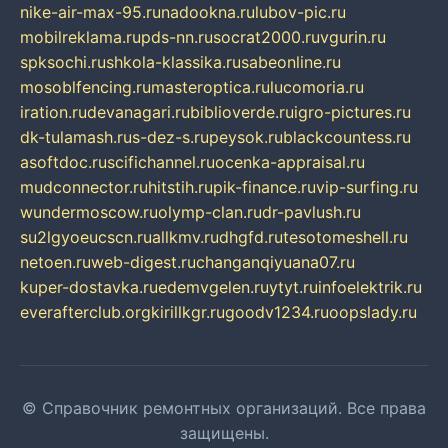
nike-air-max-95.ru
nadookna.ru
lubov-pic.ru
mobilreklama.ru
pds-nn.ru
socrat2000.ru
vgurin.ru
spksochi.ru
shkola-klassika.ru
sabeonline.ru
mosoblfencing.ru
masteroptica.ru
lucomoria.ru
iration.ru
devanagari.ru
biblioverde.ru
igro-pictures.ru
dk-tulamash.ru
s-dez-s.ru
peysok.ru
blackcountess.ru
asoftdoc.ru
scifichannel.ru
ocenka-appraisal.ru
mudconnector.ru
hitstih.ru
pik-finance.ru
vip-surfing.ru
wundermoscow.ru
olymp-clan.ru
dr-pavlush.ru
su2lgyoeucscn.ru
allkmv.ru
dhgfd.ru
tesotomeshell.ru
netoen.ru
web-digest.ru
changanqiyuana07.ru
kuper-dostavka.ru
edemvgelen.ru
ytyt.ru
infoelektrik.ru
everafterclub.org
kirillkgr.ru
goodv1234.ru
oopslady.ru
© Справочник ремонтных организаций. Все права
защищены.