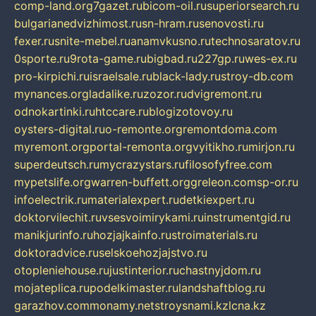
comp-land.org
7gazet.ru
bicom-oil.ru
superiorsearch.ru
bulgarianedvizhimost.ru
sn-hram.ru
senovosti.ru
fexer.ru
snite-mebel.ru
anamvkusno.ru
technosaratov.ru
0sporte.ru
9rota-game.ru
bigbad.ru
227gp.ru
wes-ex.ru
pro-kirpichi.ru
israelsale.ru
black-lady.ru
stroy-db.com
mynances.org
ladalike.ru
zozor.ru
dvigremont.ru
odnokartinki.ru
htccare.ru
blogizotovoy.ru
oysters-digital.ru
o-remonte.org
remontdoma.com
myremont.org
portal-remonta.org
vyitikho.ru
mirjon.ru
superdeutsch.ru
mycrazystars.ru
filosofyfree.com
mypetslife.org
warren-buffett.org
greleon.com
sp-or.ru
infoelectrik.ru
materialexpert.ru
detkiexpert.ru
doktorvilechit.ru
vsesvoimirykami.ru
instrumentgid.ru
manikjurinfo.ru
hozjajkainfo.ru
stroimaterials.ru
doktoradvice.ru
selskoehozjajstvo.ru
otopleniehouse.ru
justinterior.ru
chastnyjdom.ru
mojateplica.ru
podelkimaster.ru
landshaftblog.ru
garazhov.com
monamy.net
stroysnami.kz
lcna.kz