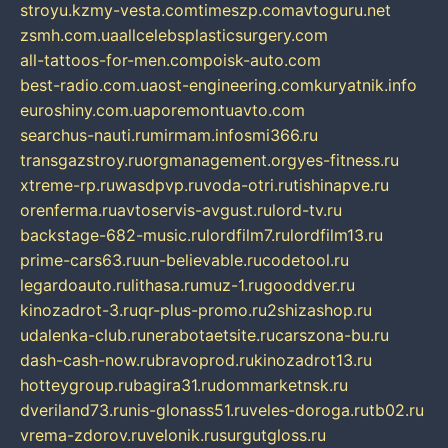
stroyu.kz
my-vesta.com
timeszp.com
avtoguru.net
zsmh.com.ua
allcelebsplasticsurgery.com
all-tattoos-for-men.com
poisk-auto.com
best-radio.com.ua
ost-engineering.com
kuryatnik.info
euroshiny.com.ua
poremontuavto.com
searchus-nauti.ru
mirmam.info
smi366.ru
transgazstroy.ru
orgmanagement.org
yes-fitness.ru
xtreme-rp.ru
wasdpvp.ru
voda-otri.ru
tishinapve.ru
orenferma.ru
avtoservis-avgust.ru
lord-tv.ru
backstage-682-music.ru
lordfilm7.ru
lordfilm13.ru
prime-cars63.ru
un-believable.ru
codetool.ru
legardoauto.ru
lithasa.ru
muz-1.ru
gooddver.ru
kinozadrot-3.ru
qr-plus-promo.ru
2shizashop.ru
udalenka-club.ru
nerabotaetsite.ru
carszona-bu.ru
dash-cash-now.ru
bravoprod.ru
kinozadrot13.ru
hotteygroup.ru
bagira31.ru
dommarketnsk.ru
dveriland73.ru
nis-glonass51.ru
veles-doroga.ru
tb02.ru
vrema-zdorov.ru
velonik.ru
surgutgloss.ru