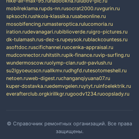
nike-air-max-95.ru
nadookna.ru
lubov-pic.ru
mobilreklama.ru
pds-nn.ru
socrat2000.ru
vgurin.ru
spksochi.ru
shkola-klassika.ru
sabeonline.ru
mosoblfencing.ru
masteroptica.ru
lucomoria.ru
iration.ru
devanagari.ru
biblioverde.ru
igro-pictures.ru
dk-tulamash.ru
s-dez-s.ru
peysok.ru
blackcountess.ru
asoftdoc.ru
scifichannel.ru
ocenka-appraisal.ru
mudconnector.ru
hitstih.ru
pik-finance.ru
vip-surfing.ru
wundermoscow.ru
olymp-clan.ru
dr-pavlush.ru
su2lgyoeucscn.ru
allkmv.ru
dhgfd.ru
tesotomeshell.ru
netoen.ru
web-digest.ru
changanqiyuana07.ru
kuper-dostavka.ru
edemvgelen.ru
ytyt.ru
infoelektrik.ru
everafterclub.org
kirillkgr.ru
goodv1234.ru
oopslady.ru
© Справочник ремонтных организаций. Все права
защищены.