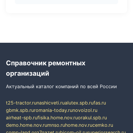
Справочник ремонтных
организаций
Актуальный каталог компаний по всей России
t25-tractor.ru
nashicveti.ru
alutex.spb.ru
fas.ru
gbmk.spb.ru
romania-today.ru
novoizol.ru
airheat-spb.ru
fisika.home.nov.ru
orakul.spb.ru
demo.home.nov.ru
mnso.ru
home.nov.ru
cemko.ru
comp-land.org
7gazet.ru
bicom-oil.ru
superiorsearch.ru