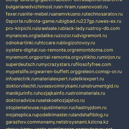
bulgarianedvizhimost.ru
sn-hram.ru
senovosti.ru
fexer.ru
snite-mebel.ru
anamvkusno.ru
technosaratov.ru
0sporte.ru
9rota-game.ru
bigbad.ru
227gp.ru
wes-ex.ru
pro-kirpichi.ru
israelsale.ru
black-lady.ru
stroy-db.com
mynances.org
ladalike.ru
zozor.ru
dvigremont.ru
odnokartinki.ru
htccare.ru
blogizotovoy.ru
oysters-digital.ru
o-remonte.org
remontdoma.com
myremont.org
portal-remonta.org
vyitikho.ru
mirjon.ru
superdeutsch.ru
mycrazystars.ru
filosofyfree.com
mypetslife.org
warren-buffett.org
greleon.com
sp-or.ru
infoelectrik.ru
materialexpert.ru
detkiexpert.ru
doktorvilechit.ru
vsesvoimirykami.ru
instrumentgid.ru
manikjurinfo.ru
hozjajkainfo.ru
stroimaterials.ru
doktoradvice.ru
selskoehozjajstvo.ru
otopleniehouse.ru
justinterior.ru
chastnyjdom.ru
mojateplica.ru
podelkimaster.ru
landshaftblog.ru
garazhov.com
monamy.net
stroysnami.kz
lcna.kz