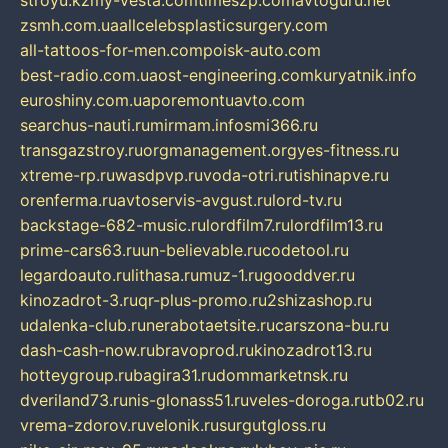
stroyu.kz
my-vesta.com
timeszp.com
avtoguru.net
zsmh.com.ua
allcelebsplasticsurgery.com
all-tattoos-for-men.com
poisk-auto.com
best-radio.com.ua
ost-engineering.com
kuryatnik.info
euroshiny.com.ua
poremontuavto.com
searchus-nauti.ru
mirmam.info
smi366.ru
transgazstroy.ru
orgmanagement.org
yes-fitness.ru
xtreme-rp.ru
wasdpvp.ru
voda-otri.ru
tishinapve.ru
orenferma.ru
avtoservis-avgust.ru
lord-tv.ru
backstage-682-music.ru
lordfilm7.ru
lordfilm13.ru
prime-cars63.ru
un-believable.ru
codetool.ru
legardoauto.ru
lithasa.ru
muz-1.ru
gooddver.ru
kinozadrot-3.ru
qr-plus-promo.ru
2shizashop.ru
udalenka-club.ru
nerabotaetsite.ru
carszona-bu.ru
dash-cash-now.ru
bravoprod.ru
kinozadrot13.ru
hotteygroup.ru
bagira31.ru
dommarketnsk.ru
dveriland73.ru
nis-glonass51.ru
veles-doroga.ru
tb02.ru
vrema-zdorov.ru
velonik.ru
surgutgloss.ru