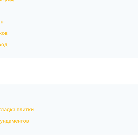
ан
ков
род
кладка плитки
фундаментов