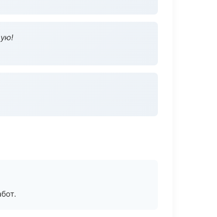
дую!
бот.