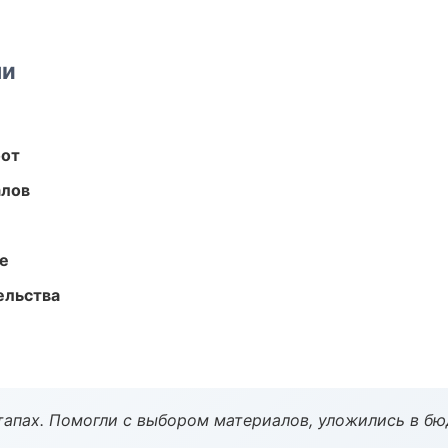
ми
бот
алов
те
ельства
тапах. Помогли с выбором материалов, уложились в бю