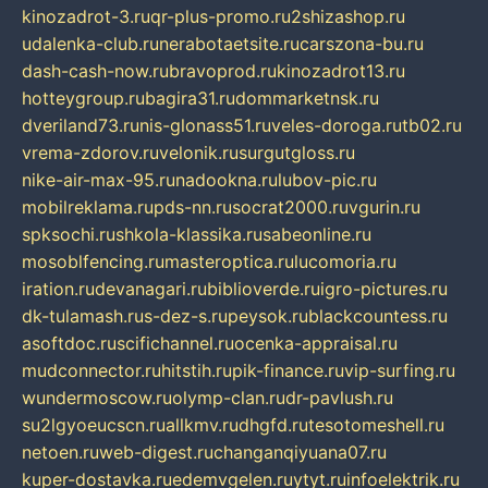
kinozadrot-3.ru
qr-plus-promo.ru
2shizashop.ru
udalenka-club.ru
nerabotaetsite.ru
carszona-bu.ru
dash-cash-now.ru
bravoprod.ru
kinozadrot13.ru
hotteygroup.ru
bagira31.ru
dommarketnsk.ru
dveriland73.ru
nis-glonass51.ru
veles-doroga.ru
tb02.ru
vrema-zdorov.ru
velonik.ru
surgutgloss.ru
nike-air-max-95.ru
nadookna.ru
lubov-pic.ru
mobilreklama.ru
pds-nn.ru
socrat2000.ru
vgurin.ru
spksochi.ru
shkola-klassika.ru
sabeonline.ru
mosoblfencing.ru
masteroptica.ru
lucomoria.ru
iration.ru
devanagari.ru
biblioverde.ru
igro-pictures.ru
dk-tulamash.ru
s-dez-s.ru
peysok.ru
blackcountess.ru
asoftdoc.ru
scifichannel.ru
ocenka-appraisal.ru
mudconnector.ru
hitstih.ru
pik-finance.ru
vip-surfing.ru
wundermoscow.ru
olymp-clan.ru
dr-pavlush.ru
su2lgyoeucscn.ru
allkmv.ru
dhgfd.ru
tesotomeshell.ru
netoen.ru
web-digest.ru
changanqiyuana07.ru
kuper-dostavka.ru
edemvgelen.ru
ytyt.ru
infoelektrik.ru