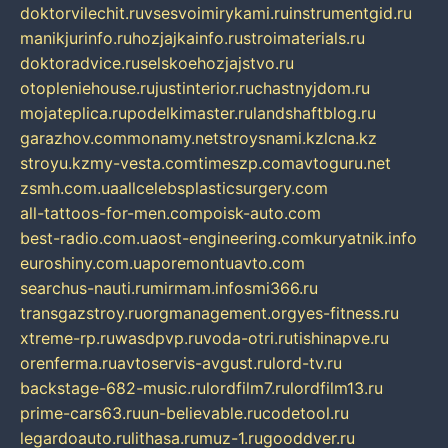
doktorvilechit.ru
vsesvoimirykami.ru
instrumentgid.ru
manikjurinfo.ru
hozjajkainfo.ru
stroimaterials.ru
doktoradvice.ru
selskoehozjajstvo.ru
otopleniehouse.ru
justinterior.ru
chastnyjdom.ru
mojateplica.ru
podelkimaster.ru
landshaftblog.ru
garazhov.com
monamy.net
stroysnami.kz
lcna.kz
stroyu.kz
my-vesta.com
timeszp.com
avtoguru.net
zsmh.com.ua
allcelebsplasticsurgery.com
all-tattoos-for-men.com
poisk-auto.com
best-radio.com.ua
ost-engineering.com
kuryatnik.info
euroshiny.com.ua
poremontuavto.com
searchus-nauti.ru
mirmam.info
smi366.ru
transgazstroy.ru
orgmanagement.org
yes-fitness.ru
xtreme-rp.ru
wasdpvp.ru
voda-otri.ru
tishinapve.ru
orenferma.ru
avtoservis-avgust.ru
lord-tv.ru
backstage-682-music.ru
lordfilm7.ru
lordfilm13.ru
prime-cars63.ru
un-believable.ru
codetool.ru
legardoauto.ru
lithasa.ru
muz-1.ru
gooddver.ru