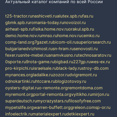
Актуальный каталог компаний по всей России
t25-tractor.ru
nashicveti.ru
alutex.spb.ru
fas.ru
gbmk.spb.ru
romania-today.ru
novoizol.ru
airheat-spb.ru
fisika.home.nov.ru
orakul.spb.ru
demo.home.nov.ru
mnso.ru
home.nov.ru
cemko.ru
comp-land.org
7gazet.ru
bicom-oil.ru
superiorsearch.ru
bulgarianedvizhimost.ru
sn-hram.ru
senovosti.ru
fexer.ru
snite-mebel.ru
anamvkusno.ru
technosaratov.ru
0sporte.ru
9rota-game.ru
bigbad.ru
227gp.ru
wes-ex.ru
pro-kirpichi.ru
israelsale.ru
black-lady.ru
stroy-db.com
mynances.org
ladalike.ru
zozor.ru
dvigremont.ru
odnokartinki.ru
htccare.ru
blogizotovoy.ru
oysters-digital.ru
o-remonte.org
remontdoma.com
myremont.org
portal-remonta.org
vyitikho.ru
mirjon.ru
superdeutsch.ru
mycrazystars.ru
filosofyfree.com
mypetslife.org
warren-buffett.org
greleon.com
sp-or.ru
infoelectrik.ru
materialexpert.ru
detkiexpert.ru