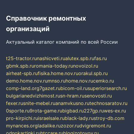
Справочник ремонтных
организаций
Актуальный каталог компаний по всей России
t25-tractor.ru
nashicveti.ru
alutex.spb.ru
fas.ru
gbmk.spb.ru
romania-today.ru
novoizol.ru
airheat-spb.ru
fisika.home.nov.ru
orakul.spb.ru
demo.home.nov.ru
mnso.ru
home.nov.ru
cemko.ru
comp-land.org
7gazet.ru
bicom-oil.ru
superiorsearch.ru
bulgarianedvizhimost.ru
sn-hram.ru
senovosti.ru
fexer.ru
snite-mebel.ru
anamvkusno.ru
technosaratov.ru
0sporte.ru
9rota-game.ru
bigbad.ru
227gp.ru
wes-ex.ru
pro-kirpichi.ru
israelsale.ru
black-lady.ru
stroy-db.com
mynances.org
ladalike.ru
zozor.ru
dvigremont.ru
odnokartinki.ru
htccare.ru
blogizotovoy.ru