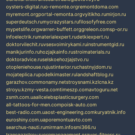
oysters-digital.ru
o-remonte.org
remontdoma.com
myremont.org
portal-remonta.org
vyitikho.ru
mirjon.ru
superdeutsch.ru
mycrazystars.ru
filosofyfree.com
mypetslife.org
warren-buffett.org
greleon.com
sp-or.ru
infoelectrik.ru
materialexpert.ru
detkiexpert.ru
doktorvilechit.ru
vsesvoimirykami.ru
instrumentgid.ru
manikjurinfo.ru
hozjajkainfo.ru
stroimaterials.ru
doktoradvice.ru
selskoehozjajstvo.ru
otopleniehouse.ru
justinterior.ru
chastnyjdom.ru
mojateplica.ru
podelkimaster.ru
landshaftblog.ru
garazhov.com
monamy.net
stroysnami.kz
lcna.kz
stroyu.kz
my-vesta.com
timeszp.com
avtoguru.net
zsmh.com.ua
allcelebsplasticsurgery.com
all-tattoos-for-men.com
poisk-auto.com
best-radio.com.ua
ost-engineering.com
kuryatnik.info
euroshiny.com.ua
poremontuavto.com
searchus-nauti.ru
mirmam.info
smi366.ru
transgazstroy.ru
orgmanagement.org
yes-fitness.ru