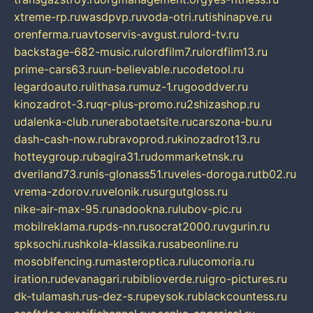
xtreme-rp.ru
wasdpvp.ru
voda-otri.ru
tishinapve.ru
orenferma.ru
avtoservis-avgust.ru
lord-tv.ru
backstage-682-music.ru
lordfilm7.ru
lordfilm13.ru
prime-cars63.ru
un-believable.ru
codetool.ru
legardoauto.ru
lithasa.ru
muz-1.ru
gooddver.ru
kinozadrot-3.ru
qr-plus-promo.ru
2shizashop.ru
udalenka-club.ru
nerabotaetsite.ru
carszona-bu.ru
dash-cash-now.ru
bravoprod.ru
kinozadrot13.ru
hotteygroup.ru
bagira31.ru
dommarketnsk.ru
dveriland73.ru
nis-glonass51.ru
veles-doroga.ru
tb02.ru
vrema-zdorov.ru
velonik.ru
surgutgloss.ru
nike-air-max-95.ru
nadookna.ru
lubov-pic.ru
mobilreklama.ru
pds-nn.ru
socrat2000.ru
vgurin.ru
spksochi.ru
shkola-klassika.ru
sabeonline.ru
mosoblfencing.ru
masteroptica.ru
lucomoria.ru
iration.ru
devanagari.ru
biblioverde.ru
igro-pictures.ru
dk-tulamash.ru
s-dez-s.ru
peysok.ru
blackcountess.ru