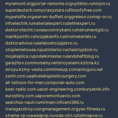
myremont.org
portal-remonta.org
vyitikho.ru
mirjon.ru
superdeutsch.ru
mycrazystars.ru
filosofyfree.com
mypetslife.org
warren-buffett.org
greleon.com
sp-or.ru
infoelectrik.ru
materialexpert.ru
detkiexpert.ru
doktorvilechit.ru
vsesvoimirykami.ru
instrumentgid.ru
manikjurinfo.ru
hozjajkainfo.ru
stroimaterials.ru
doktoradvice.ru
selskoehozjajstvo.ru
otopleniehouse.ru
justinterior.ru
chastnyjdom.ru
mojateplica.ru
podelkimaster.ru
landshaftblog.ru
garazhov.com
monamy.net
stroysnami.kz
lcna.kz
stroyu.kz
my-vesta.com
timeszp.com
avtoguru.net
zsmh.com.ua
allcelebsplasticsurgery.com
all-tattoos-for-men.com
poisk-auto.com
best-radio.com.ua
ost-engineering.com
kuryatnik.info
euroshiny.com.ua
poremontuavto.com
searchus-nauti.ru
mirmam.info
smi366.ru
transgazstroy.ru
orgmanagement.org
yes-fitness.ru
xtreme-rp.ru
wasdpvp.ru
voda-otri.ru
tishinapve.ru