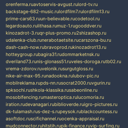
orenferma.ru
avtoservis-avgust.ru
lord-tv.ru
backstage-682-music.ru
lordfilm7.ru
lordfilm13.ru
prime-cars63.ru
un-believable.ru
codetool.ru
legardoauto.ru
lithasa.ru
muz-1.ru
gooddver.ru
kinozadrot-3.ru
qr-plus-promo.ru
2shizashop.ru
udalenka-club.ru
nerabotaetsite.ru
carszona-bu.ru
dash-cash-now.ru
bravoprod.ru
kinozadrot13.ru
hotteygroup.ru
bagira31.ru
dommarketnsk.ru
dveriland73.ru
nis-glonass51.ru
veles-doroga.ru
tb02.ru
vrema-zdorov.ru
velonik.ru
surgutgloss.ru
nike-air-max-95.ru
nadookna.ru
lubov-pic.ru
mobilreklama.ru
pds-nn.ru
socrat2000.ru
vgurin.ru
spksochi.ru
shkola-klassika.ru
sabeonline.ru
mosoblfencing.ru
masteroptica.ru
lucomoria.ru
iration.ru
devanagari.ru
biblioverde.ru
igro-pictures.ru
dk-tulamash.ru
s-dez-s.ru
peysok.ru
blackcountess.ru
asoftdoc.ru
scifichannel.ru
ocenka-appraisal.ru
mudconnector.ru
hitstih.ru
pik-finance.ru
vip-surfing.ru