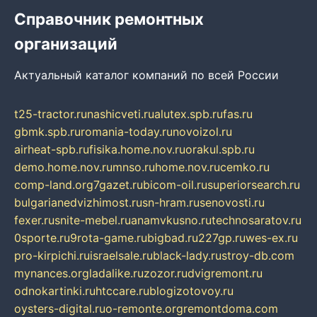
Справочник ремонтных
организаций
Актуальный каталог компаний по всей России
t25-tractor.ru
nashicveti.ru
alutex.spb.ru
fas.ru
gbmk.spb.ru
romania-today.ru
novoizol.ru
airheat-spb.ru
fisika.home.nov.ru
orakul.spb.ru
demo.home.nov.ru
mnso.ru
home.nov.ru
cemko.ru
comp-land.org
7gazet.ru
bicom-oil.ru
superiorsearch.ru
bulgarianedvizhimost.ru
sn-hram.ru
senovosti.ru
fexer.ru
snite-mebel.ru
anamvkusno.ru
technosaratov.ru
0sporte.ru
9rota-game.ru
bigbad.ru
227gp.ru
wes-ex.ru
pro-kirpichi.ru
israelsale.ru
black-lady.ru
stroy-db.com
mynances.org
ladalike.ru
zozor.ru
dvigremont.ru
odnokartinki.ru
htccare.ru
blogizotovoy.ru
oysters-digital.ru
o-remonte.org
remontdoma.com