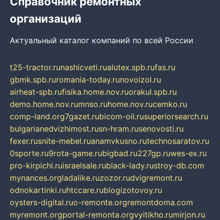
Справочник ремонтных
организаций
Актуальный каталог компаний по всей России
t25-tractor.ru
nashicveti.ru
alutex.spb.ru
fas.ru
gbmk.spb.ru
romania-today.ru
novoizol.ru
airheat-spb.ru
fisika.home.nov.ru
orakul.spb.ru
demo.home.nov.ru
mnso.ru
home.nov.ru
cemko.ru
comp-land.org
7gazet.ru
bicom-oil.ru
superiorsearch.ru
bulgarianedvizhimost.ru
sn-hram.ru
senovosti.ru
fexer.ru
snite-mebel.ru
anamvkusno.ru
technosaratov.ru
0sporte.ru
9rota-game.ru
bigbad.ru
227gp.ru
wes-ex.ru
pro-kirpichi.ru
israelsale.ru
black-lady.ru
stroy-db.com
mynances.org
ladalike.ru
zozor.ru
dvigremont.ru
odnokartinki.ru
htccare.ru
blogizotovoy.ru
oysters-digital.ru
o-remonte.org
remontdoma.com
myremont.org
portal-remonta.org
vyitikho.ru
mirjon.ru