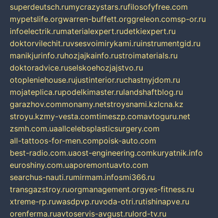
superdeutsch.ru
mycrazystars.ru
filosofyfree.com
mypetslife.org
warren-buffett.org
greleon.com
sp-or.ru
infoelectrik.ru
materialexpert.ru
detkiexpert.ru
doktorvilechit.ru
vsesvoimirykami.ru
instrumentgid.ru
manikjurinfo.ru
hozjajkainfo.ru
stroimaterials.ru
doktoradvice.ru
selskoehozjajstvo.ru
otopleniehouse.ru
justinterior.ru
chastnyjdom.ru
mojateplica.ru
podelkimaster.ru
landshaftblog.ru
garazhov.com
monamy.net
stroysnami.kz
lcna.kz
stroyu.kz
my-vesta.com
timeszp.com
avtoguru.net
zsmh.com.ua
allcelebsplasticsurgery.com
all-tattoos-for-men.com
poisk-auto.com
best-radio.com.ua
ost-engineering.com
kuryatnik.info
euroshiny.com.ua
poremontuavto.com
searchus-nauti.ru
mirmam.info
smi366.ru
transgazstroy.ru
orgmanagement.org
yes-fitness.ru
xtreme-rp.ru
wasdpvp.ru
voda-otri.ru
tishinapve.ru
orenferma.ru
avtoservis-avgust.ru
lord-tv.ru