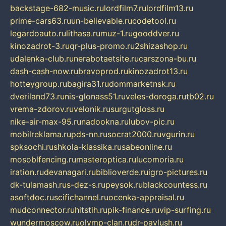
backstage-682-music.ru
lordfilm7.ru
lordfilm13.ru
prime-cars63.ru
un-believable.ru
codetool.ru
legardoauto.ru
lithasa.ru
muz-1.ru
gooddver.ru
kinozadrot-3.ru
qr-plus-promo.ru
2shizashop.ru
udalenka-club.ru
nerabotaetsite.ru
carszona-bu.ru
dash-cash-now.ru
bravoprod.ru
kinozadrot13.ru
hotteygroup.ru
bagira31.ru
dommarketnsk.ru
dveriland73.ru
nis-glonass51.ru
veles-doroga.ru
tb02.ru
vrema-zdorov.ru
velonik.ru
surgutgloss.ru
nike-air-max-95.ru
nadookna.ru
lubov-pic.ru
mobilreklama.ru
pds-nn.ru
socrat2000.ru
vgurin.ru
spksochi.ru
shkola-klassika.ru
sabeonline.ru
mosoblfencing.ru
masteroptica.ru
lucomoria.ru
iration.ru
devanagari.ru
biblioverde.ru
igro-pictures.ru
dk-tulamash.ru
s-dez-s.ru
peysok.ru
blackcountess.ru
asoftdoc.ru
scifichannel.ru
ocenka-appraisal.ru
mudconnector.ru
hitstih.ru
pik-finance.ru
vip-surfing.ru
wundermoscow.ru
olymp-clan.ru
dr-pavlush.ru