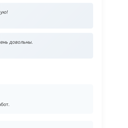
дую!
чень довольны.
бот.