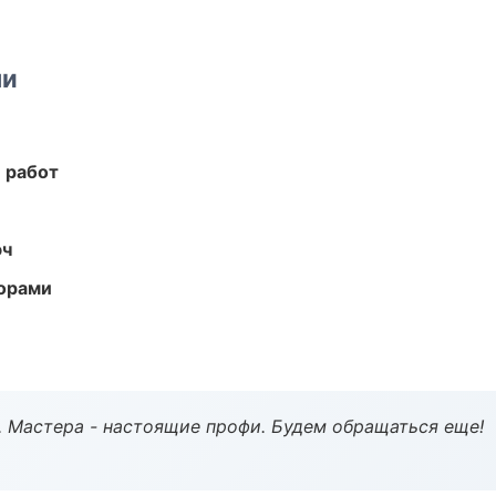
ми
 работ
юч
торами
. Мастера - настоящие профи. Будем обращаться еще!