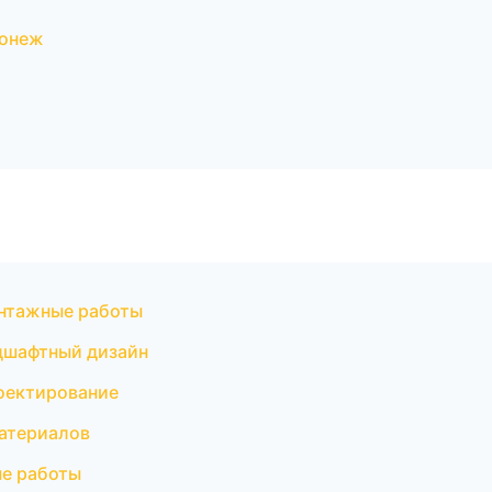
ронеж
нтажные работы
дшафтный дизайн
оектирование
атериалов
ые работы