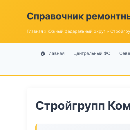
Справочник ремонтн
Главная
»
Южный федеральный округ
» Стройгру
🏠 Главная
Центральный ФО
Севе
Стройгрупп Ком