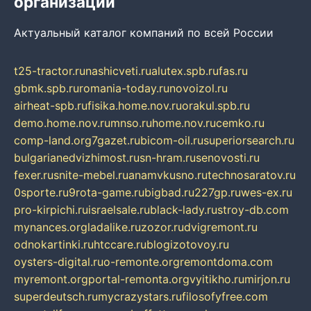
организаций
Актуальный каталог компаний по всей России
t25-tractor.ru
nashicveti.ru
alutex.spb.ru
fas.ru
gbmk.spb.ru
romania-today.ru
novoizol.ru
airheat-spb.ru
fisika.home.nov.ru
orakul.spb.ru
demo.home.nov.ru
mnso.ru
home.nov.ru
cemko.ru
comp-land.org
7gazet.ru
bicom-oil.ru
superiorsearch.ru
bulgarianedvizhimost.ru
sn-hram.ru
senovosti.ru
fexer.ru
snite-mebel.ru
anamvkusno.ru
technosaratov.ru
0sporte.ru
9rota-game.ru
bigbad.ru
227gp.ru
wes-ex.ru
pro-kirpichi.ru
israelsale.ru
black-lady.ru
stroy-db.com
mynances.org
ladalike.ru
zozor.ru
dvigremont.ru
odnokartinki.ru
htccare.ru
blogizotovoy.ru
oysters-digital.ru
o-remonte.org
remontdoma.com
myremont.org
portal-remonta.org
vyitikho.ru
mirjon.ru
superdeutsch.ru
mycrazystars.ru
filosofyfree.com