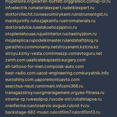
mypetslife.org
warren-buffett.org
greleon.com
sp-or.ru
infoelectrik.ru
materialexpert.ru
detkiexpert.ru
doktorvilechit.ru
vsesvoimirykami.ru
instrumentgid.ru
manikjurinfo.ru
hozjajkainfo.ru
stroimaterials.ru
doktoradvice.ru
selskoehozjajstvo.ru
otopleniehouse.ru
justinterior.ru
chastnyjdom.ru
mojateplica.ru
podelkimaster.ru
landshaftblog.ru
garazhov.com
monamy.net
stroysnami.kz
lcna.kz
stroyu.kz
my-vesta.com
timeszp.com
avtoguru.net
zsmh.com.ua
allcelebsplasticsurgery.com
all-tattoos-for-men.com
poisk-auto.com
best-radio.com.ua
ost-engineering.com
kuryatnik.info
euroshiny.com.ua
poremontuavto.com
searchus-nauti.ru
mirmam.info
smi366.ru
transgazstroy.ru
orgmanagement.org
yes-fitness.ru
xtreme-rp.ru
wasdpvp.ru
voda-otri.ru
tishinapve.ru
orenferma.ru
avtoservis-avgust.ru
lord-tv.ru
backstage-682-music.ru
lordfilm7.ru
lordfilm13.ru