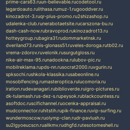
prime-cars63.ru
un-believable.ru
codetool.ru
legardoauto.ru
lithasa.ru
muz-1.ru
gooddver.ru
kinozadrot-3.ru
qr-plus-promo.ru
2shizashop.ru
udalenka-club.ru
nerabotaetsite.ru
carszona-bu.ru
dash-cash-now.ru
bravoprod.ru
kinozadrot13.ru
hotteygroup.ru
bagira31.ru
dommarketnsk.ru
dveriland73.ru
nis-glonass51.ru
veles-doroga.ru
tb02.ru
vrema-zdorov.ru
velonik.ru
surgutgloss.ru
nike-air-max-95.ru
nadookna.ru
lubov-pic.ru
mobilreklama.ru
pds-nn.ru
socrat2000.ru
vgurin.ru
spksochi.ru
shkola-klassika.ru
sabeonline.ru
mosoblfencing.ru
masteroptica.ru
lucomoria.ru
iration.ru
devanagari.ru
biblioverde.ru
igro-pictures.ru
dk-tulamash.ru
s-dez-s.ru
peysok.ru
blackcountess.ru
asoftdoc.ru
scifichannel.ru
ocenka-appraisal.ru
mudconnector.ru
hitstih.ru
pik-finance.ru
vip-surfing.ru
wundermoscow.ru
olymp-clan.ru
dr-pavlush.ru
su2lgyoeucscn.ru
allkmv.ru
dhgfd.ru
tesotomeshell.ru