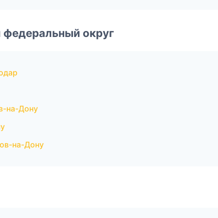
 федеральный округ
одар
в-на-Дону
ну
ов-на-Дону