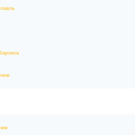
славль
баровск
онеж
ние