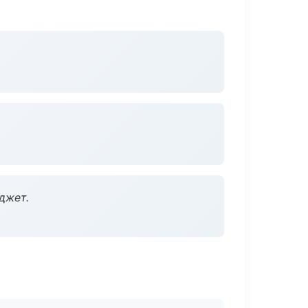
джет.