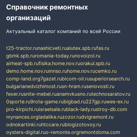
Справочник ремонтных
организаций
Актуальный каталог компаний по всей России
t25-tractor.ru
nashicveti.ru
alutex.spb.ru
fas.ru
gbmk.spb.ru
romania-today.ru
novoizol.ru
airheat-spb.ru
fisika.home.nov.ru
orakul.spb.ru
demo.home.nov.ru
mnso.ru
home.nov.ru
cemko.ru
comp-land.org
7gazet.ru
bicom-oil.ru
superiorsearch.ru
bulgarianedvizhimost.ru
sn-hram.ru
senovosti.ru
fexer.ru
snite-mebel.ru
anamvkusno.ru
technosaratov.ru
0sporte.ru
9rota-game.ru
bigbad.ru
227gp.ru
wes-ex.ru
pro-kirpichi.ru
israelsale.ru
black-lady.ru
stroy-db.com
mynances.org
ladalike.ru
zozor.ru
dvigremont.ru
odnokartinki.ru
htccare.ru
blogizotovoy.ru
oysters-digital.ru
o-remonte.org
remontdoma.com