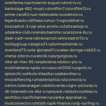
orenferma.ru
avtoservis-avgust.ru
lord-tv.ru
backstage-682-music.ru
lordfilm7.ru
lordfilm13.ru
prime-cars63.ru
un-believable.ru
codetool.ru
legardoauto.ru
lithasa.ru
muz-1.ru
gooddver.ru
kinozadrot-3.ru
qr-plus-promo.ru
2shizashop.ru
udalenka-club.ru
nerabotaetsite.ru
carszona-bu.ru
dash-cash-now.ru
bravoprod.ru
kinozadrot13.ru
hotteygroup.ru
bagira31.ru
dommarketnsk.ru
dveriland73.ru
nis-glonass51.ru
veles-doroga.ru
tb02.ru
vrema-zdorov.ru
velonik.ru
surgutgloss.ru
nike-air-max-95.ru
nadookna.ru
lubov-pic.ru
mobilreklama.ru
pds-nn.ru
socrat2000.ru
vgurin.ru
spksochi.ru
shkola-klassika.ru
sabeonline.ru
mosoblfencing.ru
masteroptica.ru
lucomoria.ru
iration.ru
devanagari.ru
biblioverde.ru
igro-pictures.ru
dk-tulamash.ru
s-dez-s.ru
peysok.ru
blackcountess.ru
asoftdoc.ru
scifichannel.ru
ocenka-appraisal.ru
mudconnector.ru
hitstih.ru
pik-finance.ru
vip-surfing.ru