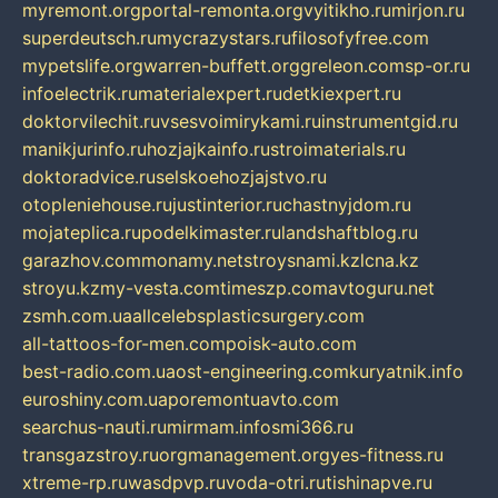
myremont.org
portal-remonta.org
vyitikho.ru
mirjon.ru
superdeutsch.ru
mycrazystars.ru
filosofyfree.com
mypetslife.org
warren-buffett.org
greleon.com
sp-or.ru
infoelectrik.ru
materialexpert.ru
detkiexpert.ru
doktorvilechit.ru
vsesvoimirykami.ru
instrumentgid.ru
manikjurinfo.ru
hozjajkainfo.ru
stroimaterials.ru
doktoradvice.ru
selskoehozjajstvo.ru
otopleniehouse.ru
justinterior.ru
chastnyjdom.ru
mojateplica.ru
podelkimaster.ru
landshaftblog.ru
garazhov.com
monamy.net
stroysnami.kz
lcna.kz
stroyu.kz
my-vesta.com
timeszp.com
avtoguru.net
zsmh.com.ua
allcelebsplasticsurgery.com
all-tattoos-for-men.com
poisk-auto.com
best-radio.com.ua
ost-engineering.com
kuryatnik.info
euroshiny.com.ua
poremontuavto.com
searchus-nauti.ru
mirmam.info
smi366.ru
transgazstroy.ru
orgmanagement.org
yes-fitness.ru
xtreme-rp.ru
wasdpvp.ru
voda-otri.ru
tishinapve.ru