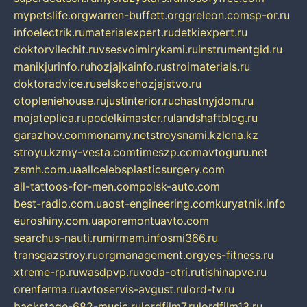
mypetslife.org
warren-buffett.org
greleon.com
sp-or.ru
infoelectrik.ru
materialexpert.ru
detkiexpert.ru
doktorvilechit.ru
vsesvoimirykami.ru
instrumentgid.ru
manikjurinfo.ru
hozjajkainfo.ru
stroimaterials.ru
doktoradvice.ru
selskoehozjajstvo.ru
otopleniehouse.ru
justinterior.ru
chastnyjdom.ru
mojateplica.ru
podelkimaster.ru
landshaftblog.ru
garazhov.com
monamy.net
stroysnami.kz
lcna.kz
stroyu.kz
my-vesta.com
timeszp.com
avtoguru.net
zsmh.com.ua
allcelebsplasticsurgery.com
all-tattoos-for-men.com
poisk-auto.com
best-radio.com.ua
ost-engineering.com
kuryatnik.info
euroshiny.com.ua
poremontuavto.com
searchus-nauti.ru
mirmam.info
smi366.ru
transgazstroy.ru
orgmanagement.org
yes-fitness.ru
xtreme-rp.ru
wasdpvp.ru
voda-otri.ru
tishinapve.ru
orenferma.ru
avtoservis-avgust.ru
lord-tv.ru
backstage-682-music.ru
lordfilm7.ru
lordfilm13.ru