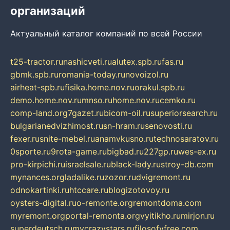
организаций
Актуальный каталог компаний по всей России
t25-tractor.ru
nashicveti.ru
alutex.spb.ru
fas.ru
gbmk.spb.ru
romania-today.ru
novoizol.ru
airheat-spb.ru
fisika.home.nov.ru
orakul.spb.ru
demo.home.nov.ru
mnso.ru
home.nov.ru
cemko.ru
comp-land.org
7gazet.ru
bicom-oil.ru
superiorsearch.ru
bulgarianedvizhimost.ru
sn-hram.ru
senovosti.ru
fexer.ru
snite-mebel.ru
anamvkusno.ru
technosaratov.ru
0sporte.ru
9rota-game.ru
bigbad.ru
227gp.ru
wes-ex.ru
pro-kirpichi.ru
israelsale.ru
black-lady.ru
stroy-db.com
mynances.org
ladalike.ru
zozor.ru
dvigremont.ru
odnokartinki.ru
htccare.ru
blogizotovoy.ru
oysters-digital.ru
o-remonte.org
remontdoma.com
myremont.org
portal-remonta.org
vyitikho.ru
mirjon.ru
superdeutsch.ru
mycrazystars.ru
filosofyfree.com