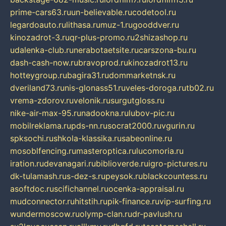
prime-cars63.ru
un-believable.ru
codetool.ru
legardoauto.ru
lithasa.ru
muz-1.ru
gooddver.ru
kinozadrot-3.ru
qr-plus-promo.ru
2shizashop.ru
udalenka-club.ru
nerabotaetsite.ru
carszona-bu.ru
dash-cash-now.ru
bravoprod.ru
kinozadrot13.ru
hotteygroup.ru
bagira31.ru
dommarketnsk.ru
dveriland73.ru
nis-glonass51.ru
veles-doroga.ru
tb02.ru
vrema-zdorov.ru
velonik.ru
surgutgloss.ru
nike-air-max-95.ru
nadookna.ru
lubov-pic.ru
mobilreklama.ru
pds-nn.ru
socrat2000.ru
vgurin.ru
spksochi.ru
shkola-klassika.ru
sabeonline.ru
mosoblfencing.ru
masteroptica.ru
lucomoria.ru
iration.ru
devanagari.ru
biblioverde.ru
igro-pictures.ru
dk-tulamash.ru
s-dez-s.ru
peysok.ru
blackcountess.ru
asoftdoc.ru
scifichannel.ru
ocenka-appraisal.ru
mudconnector.ru
hitstih.ru
pik-finance.ru
vip-surfing.ru
wundermoscow.ru
olymp-clan.ru
dr-pavlush.ru