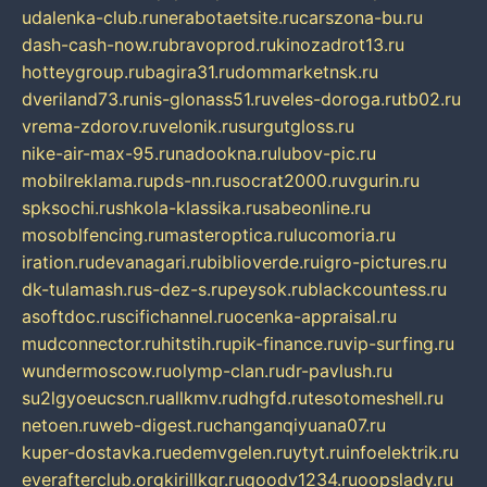
udalenka-club.ru
nerabotaetsite.ru
carszona-bu.ru
dash-cash-now.ru
bravoprod.ru
kinozadrot13.ru
hotteygroup.ru
bagira31.ru
dommarketnsk.ru
dveriland73.ru
nis-glonass51.ru
veles-doroga.ru
tb02.ru
vrema-zdorov.ru
velonik.ru
surgutgloss.ru
nike-air-max-95.ru
nadookna.ru
lubov-pic.ru
mobilreklama.ru
pds-nn.ru
socrat2000.ru
vgurin.ru
spksochi.ru
shkola-klassika.ru
sabeonline.ru
mosoblfencing.ru
masteroptica.ru
lucomoria.ru
iration.ru
devanagari.ru
biblioverde.ru
igro-pictures.ru
dk-tulamash.ru
s-dez-s.ru
peysok.ru
blackcountess.ru
asoftdoc.ru
scifichannel.ru
ocenka-appraisal.ru
mudconnector.ru
hitstih.ru
pik-finance.ru
vip-surfing.ru
wundermoscow.ru
olymp-clan.ru
dr-pavlush.ru
su2lgyoeucscn.ru
allkmv.ru
dhgfd.ru
tesotomeshell.ru
netoen.ru
web-digest.ru
changanqiyuana07.ru
kuper-dostavka.ru
edemvgelen.ru
ytyt.ru
infoelektrik.ru
everafterclub.org
kirillkgr.ru
goodv1234.ru
oopslady.ru