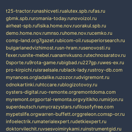
t25-tractor.ru
nashicveti.ru
alutex.spb.ru
fas.ru
gbmk.spb.ru
romania-today.ru
novoizol.ru
airheat-spb.ru
fisika.home.nov.ru
orakul.spb.ru
demo.home.nov.ru
mnso.ru
home.nov.ru
cemko.ru
comp-land.org
7gazet.ru
bicom-oil.ru
superiorsearch.ru
bulgarianedvizhimost.ru
sn-hram.ru
senovosti.ru
fexer.ru
snite-mebel.ru
anamvkusno.ru
technosaratov.ru
0sporte.ru
9rota-game.ru
bigbad.ru
227gp.ru
wes-ex.ru
pro-kirpichi.ru
israelsale.ru
black-lady.ru
stroy-db.com
mynances.org
ladalike.ru
zozor.ru
dvigremont.ru
odnokartinki.ru
htccare.ru
blogizotovoy.ru
oysters-digital.ru
o-remonte.org
remontdoma.com
myremont.org
portal-remonta.org
vyitikho.ru
mirjon.ru
superdeutsch.ru
mycrazystars.ru
filosofyfree.com
mypetslife.org
warren-buffett.org
greleon.com
sp-or.ru
infoelectrik.ru
materialexpert.ru
detkiexpert.ru
doktorvilechit.ru
vsesvoimirykami.ru
instrumentgid.ru