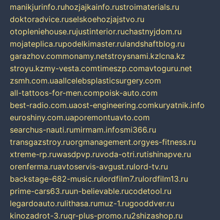
manikjurinfo.ru
hozjajkainfo.ru
stroimaterials.ru
doktoradvice.ru
selskoehozjajstvo.ru
otopleniehouse.ru
justinterior.ru
chastnyjdom.ru
mojateplica.ru
podelkimaster.ru
landshaftblog.ru
garazhov.com
monamy.net
stroysnami.kz
lcna.kz
stroyu.kz
my-vesta.com
timeszp.com
avtoguru.net
zsmh.com.ua
allcelebsplasticsurgery.com
all-tattoos-for-men.com
poisk-auto.com
best-radio.com.ua
ost-engineering.com
kuryatnik.info
euroshiny.com.ua
poremontuavto.com
searchus-nauti.ru
mirmam.info
smi366.ru
transgazstroy.ru
orgmanagement.org
yes-fitness.ru
xtreme-rp.ru
wasdpvp.ru
voda-otri.ru
tishinapve.ru
orenferma.ru
avtoservis-avgust.ru
lord-tv.ru
backstage-682-music.ru
lordfilm7.ru
lordfilm13.ru
prime-cars63.ru
un-believable.ru
codetool.ru
legardoauto.ru
lithasa.ru
muz-1.ru
gooddver.ru
kinozadrot-3.ru
qr-plus-promo.ru
2shizashop.ru