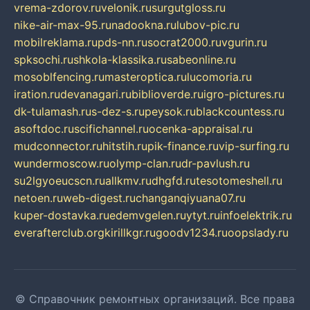
vrema-zdorov.ru
velonik.ru
surgutgloss.ru
nike-air-max-95.ru
nadookna.ru
lubov-pic.ru
mobilreklama.ru
pds-nn.ru
socrat2000.ru
vgurin.ru
spksochi.ru
shkola-klassika.ru
sabeonline.ru
mosoblfencing.ru
masteroptica.ru
lucomoria.ru
iration.ru
devanagari.ru
biblioverde.ru
igro-pictures.ru
dk-tulamash.ru
s-dez-s.ru
peysok.ru
blackcountess.ru
asoftdoc.ru
scifichannel.ru
ocenka-appraisal.ru
mudconnector.ru
hitstih.ru
pik-finance.ru
vip-surfing.ru
wundermoscow.ru
olymp-clan.ru
dr-pavlush.ru
su2lgyoeucscn.ru
allkmv.ru
dhgfd.ru
tesotomeshell.ru
netoen.ru
web-digest.ru
changanqiyuana07.ru
kuper-dostavka.ru
edemvgelen.ru
ytyt.ru
infoelektrik.ru
everafterclub.org
kirillkgr.ru
goodv1234.ru
oopslady.ru
© Справочник ремонтных организаций. Все права