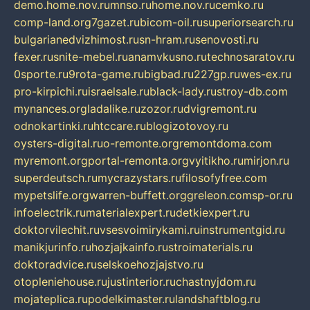
demo.home.nov.ru
mnso.ru
home.nov.ru
cemko.ru
comp-land.org
7gazet.ru
bicom-oil.ru
superiorsearch.ru
bulgarianedvizhimost.ru
sn-hram.ru
senovosti.ru
fexer.ru
snite-mebel.ru
anamvkusno.ru
technosaratov.ru
0sporte.ru
9rota-game.ru
bigbad.ru
227gp.ru
wes-ex.ru
pro-kirpichi.ru
israelsale.ru
black-lady.ru
stroy-db.com
mynances.org
ladalike.ru
zozor.ru
dvigremont.ru
odnokartinki.ru
htccare.ru
blogizotovoy.ru
oysters-digital.ru
o-remonte.org
remontdoma.com
myremont.org
portal-remonta.org
vyitikho.ru
mirjon.ru
superdeutsch.ru
mycrazystars.ru
filosofyfree.com
mypetslife.org
warren-buffett.org
greleon.com
sp-or.ru
infoelectrik.ru
materialexpert.ru
detkiexpert.ru
doktorvilechit.ru
vsesvoimirykami.ru
instrumentgid.ru
manikjurinfo.ru
hozjajkainfo.ru
stroimaterials.ru
doktoradvice.ru
selskoehozjajstvo.ru
otopleniehouse.ru
justinterior.ru
chastnyjdom.ru
mojateplica.ru
podelkimaster.ru
landshaftblog.ru