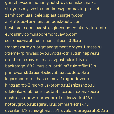
garazhov.com
monamy.net
stroysnami.kz
lcna.kz
stroyu.kz
my-vesta.com
timeszp.com
avtoguru.net
zsmh.com.ua
allcelebsplasticsurgery.com
all-tattoos-for-men.com
poisk-auto.com
best-radio.com.ua
ost-engineering.com
kuryatnik.info
euroshiny.com.ua
poremontuavto.com
searchus-nauti.ru
mirmam.info
smi366.ru
transgazstroy.ru
orgmanagement.org
yes-fitness.ru
xtreme-rp.ru
wasdpvp.ru
voda-otri.ru
tishinapve.ru
orenferma.ru
avtoservis-avgust.ru
lord-tv.ru
backstage-682-music.ru
lordfilm7.ru
lordfilm13.ru
prime-cars63.ru
un-believable.ru
codetool.ru
legardoauto.ru
lithasa.ru
muz-1.ru
gooddver.ru
kinozadrot-3.ru
qr-plus-promo.ru
2shizashop.ru
udalenka-club.ru
nerabotaetsite.ru
carszona-bu.ru
dash-cash-now.ru
bravoprod.ru
kinozadrot13.ru
hotteygroup.ru
bagira31.ru
dommarketnsk.ru
dveriland73.ru
nis-glonass51.ru
veles-doroga.ru
tb02.ru