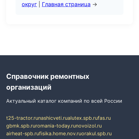
округ
|
Главная страница
→
Справочник ремонтных
организаций
Актуальный каталог компаний по всей России
t25-tractor.ru
nashicveti.ru
alutex.spb.ru
fas.ru
gbmk.spb.ru
romania-today.ru
novoizol.ru
airheat-spb.ru
fisika.home.nov.ru
orakul.spb.ru